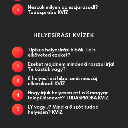
Nézzük milyen az észjárásod!?
Tudáspróba KVÍZ
HELYESÍRÁSI KVÍZEK
Tipikus helyesírási hibák! Te is
elköveted ezeket?
Ezeket majdnem mindenki rosszul írja!
Te köztük vagy?
8 helyesírási hiba, amit muszáj
elkerülnöd! KVÍZ
Hogy írjuk helyesen ezt a 8 magyar
településnevet? TUDÁSPRÓBA KVÍZ
LY vagy J? Mind a 8 szót tudod
helyesen? KVÍZ