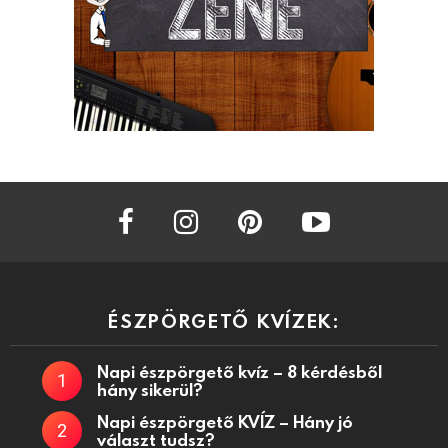
facebook
instagram
pinterest
youtube
ÉSZPÖRGETŐ KVÍZEK:
Napi észpörgető kvíz – 8 kérdésből
hány sikerül?
Napi észpörgető KVÍZ – Hány jó
választ tudsz?