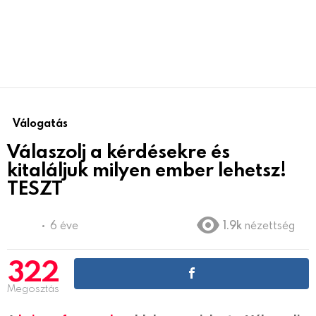
Válogatás
Válaszolj a kérdésekre és
kitaláljuk milyen ember lehetsz!
TESZT
6 éve
1.9k
nézettség
322
Megosztás