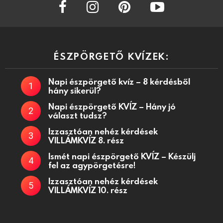
facebook
instagram
pinterest
youtube
ÉSZPÖRGETŐ KVÍZEK:
Napi észpörgető kvíz – 8 kérdésből
hány sikerül?
Napi észpörgető KVÍZ – Hány jó
választ tudsz?
Izzasztóan nehéz kérdések
VILLÁMKVÍZ 8. rész
Ismét napi észpörgető KVÍZ – Készülj
fel az agypörgetésre!
Izzasztóan nehéz kérdések
VILLÁMKVÍZ 10. rész