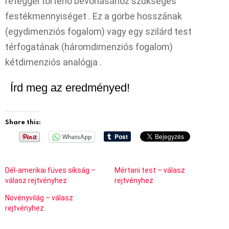
réteggel történő bevonásához szükséges
festékmennyiséget . Ez a görbe hosszának
(egydimenziós fogalom) vagy egy szilárd test
térfogatának (háromdimenziós fogalom)
kétdimenziós analógja .
Írd meg az eredményed!
Share this:
WhatsApp
Dél-amerikai füves síkság –
Mértani test – válasz
válasz rejtvényhez
rejtvényhez
Növényvilág – válasz
rejtvényhez