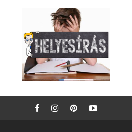
facebook
instagram
pinterest
youtube