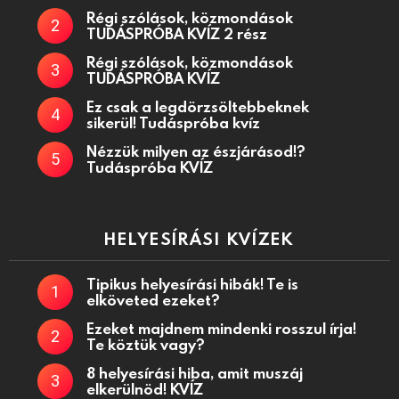
Régi szólások, közmondások
TUDÁSPRÓBA KVÍZ 2 rész
Régi szólások, közmondások
TUDÁSPRÓBA KVÍZ
Ez csak a legdörzsöltebbeknek
sikerül! Tudáspróba kvíz
Nézzük milyen az észjárásod!?
Tudáspróba KVÍZ
HELYESÍRÁSI KVÍZEK
Tipikus helyesírási hibák! Te is
elköveted ezeket?
Ezeket majdnem mindenki rosszul írja!
Te köztük vagy?
8 helyesírási hiba, amit muszáj
elkerülnöd! KVÍZ