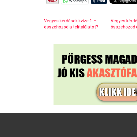
WhatsApp
Vegyes kérdések kvíze 1. –
Vegyes kérdé
összehozod a telitalálatot?
összehozod a 