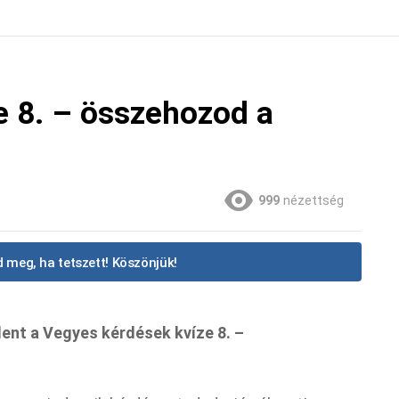
e 8. – összehozod a
999
nézettség
 meg, ha tetszett! Köszönjük!
ent a Vegyes kérdések kvíze 8. –