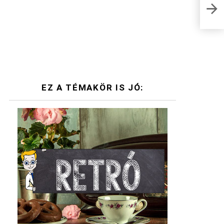
Hogy
tel
EZ A TÉMAKÖR IS JÓ: