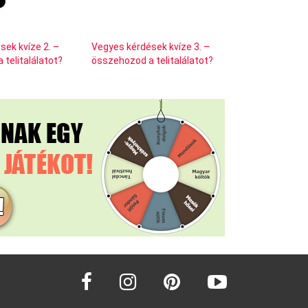
sek kvíze 2. –
Vegyes kérdések kvíze 3. –
telitalálatot?
összehozod a telitalálatot?
facebook
instagram
pinterest
youtube