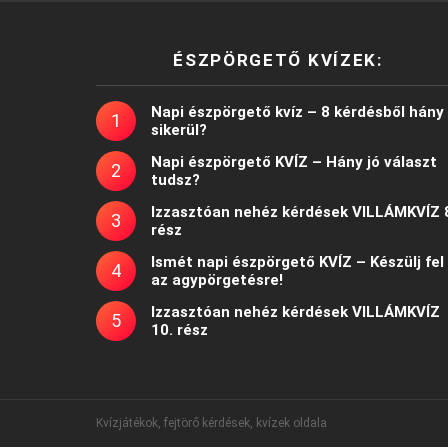
ÉSZPÖRGETŐ KVÍZEK:
Napi észpörgető kvíz – 8 kérdésből hány
sikerül?
Napi észpörgető KVÍZ – Hány jó választ
tudsz?
Izzasztóan nehéz kérdések VILLÁMKVÍZ 
rész
Ismét napi észpörgető KVÍZ – Készülj fel
az agypörgetésre!
Izzasztóan nehéz kérdések VILLÁMKVÍZ
10. rész
Kvízjátékok, fejtörő kérdések, kvízek oldala