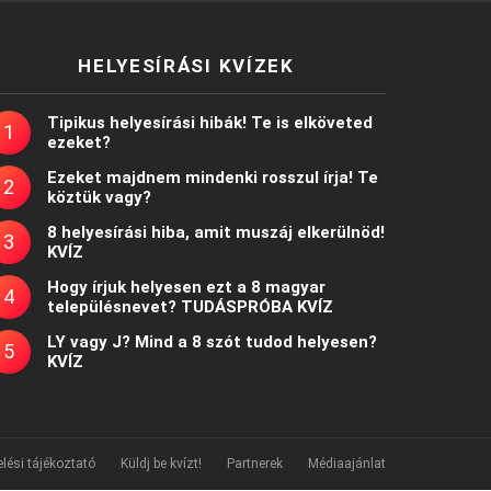
HELYESÍRÁSI KVÍZEK
Tipikus helyesírási hibák! Te is elköveted
ezeket?
Ezeket majdnem mindenki rosszul írja! Te
köztük vagy?
8 helyesírási hiba, amit muszáj elkerülnöd!
KVÍZ
Hogy írjuk helyesen ezt a 8 magyar
településnevet? TUDÁSPRÓBA KVÍZ
LY vagy J? Mind a 8 szót tudod helyesen?
KVÍZ
lési tájékoztató
Küldj be kvízt!
Partnerek
Médiaajánlat