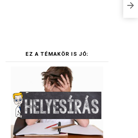
Árú 
EZ A TÉMAKÖR IS JÓ: