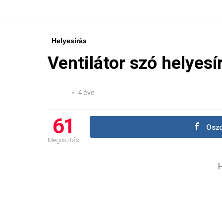
Helyesírás
Ventilátor szó helyesí
4 éve
61
Oszd
Megosztás