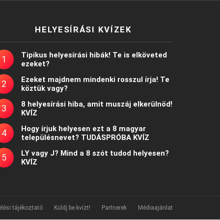
HELYESÍRÁSI KVÍZEK
Tipikus helyesírási hibák! Te is elköveted
ezeket?
Ezeket majdnem mindenki rosszul írja! Te
köztük vagy?
8 helyesírási hiba, amit muszáj elkerülnöd!
KVÍZ
Hogy írjuk helyesen ezt a 8 magyar
településnevet? TUDÁSPRÓBA KVÍZ
LY vagy J? Mind a 8 szót tudod helyesen?
KVÍZ
lési tájékoztató
Küldj be kvízt!
Partnerek
Médiaajánlat