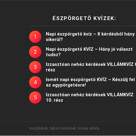
ÉSZPÖRGETŐ KVÍZEK:
Napi észpörgető kvíz – 8 kérdésből hány
sikerül?
Napi észpörgető KVÍZ – Hány jó választ
tudsz?
Izzasztóan nehéz kérdések VILLÁMKVÍZ 
rész
Ismét napi észpörgető KVÍZ – Készülj fel
az agypörgetésre!
Izzasztóan nehéz kérdések VILLÁMKVÍZ
10. rész
Kvízjátékok, fejtörő kérdések, kvízek oldala