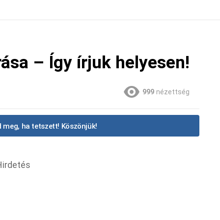
rása – Így írjuk helyesen!
999
nézettség
 meg, ha tetszett! Köszönjük!
Hirdetés