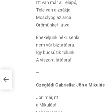
Itt van már a Télapó,
Tele van a zsákja,
Mosolyog az arca
Örömünket látva.
Énekeljünk néki, senki
nem vár biztatásra.
Így búcsúzik tőlünk:
A viszont látásra!
—
od!
Czeglédi Gabriella: Jön a Mikulás
Jön már, itt
a Mikulás!