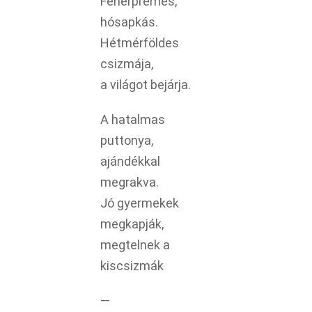
Fehérprémes,
hósapkás.
Hétmérföldes
csizmája,
a világot bejárja.
A hatalmas
puttonya,
ajándékkal
megrakva.
Jó gyermekek
megkapják,
megtelnek a
kiscsizmák
—