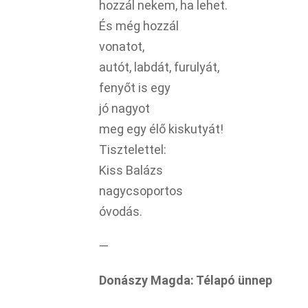
hozzál nekem, ha lehet.
És még hozzál
vonatot,
autót, labdát, furulyát,
fenyőt is egy
jó nagyot
meg egy élő kiskutyát!
Tisztelettel:
Kiss Balázs
nagycsoportos
óvodás.
—
Donászy Magda: Télapó ünnep