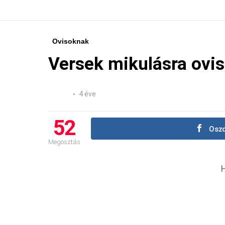
Ovisoknak
Versek mikulásra ovis
4 éve
52
Oszd
Megosztás