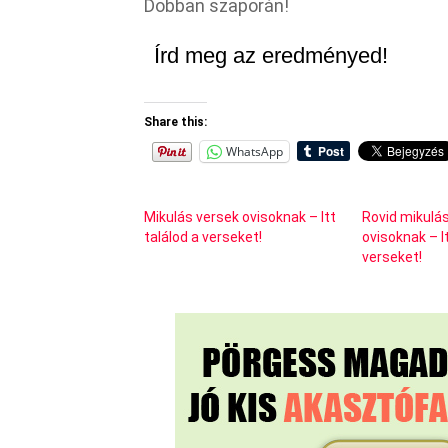
Dobban szaporán!
Írd meg az eredményed!
Share this:
WhatsApp
Mikulás versek ovisoknak – Itt
Rovid mikulá
találod a verseket!
ovisoknak – It
verseket!