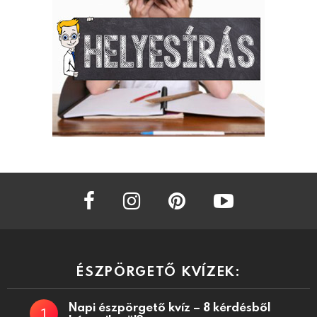
facebook
instagram
pinterest
youtube
ÉSZPÖRGETŐ KVÍZEK:
Napi észpörgető kvíz – 8 kérdésből