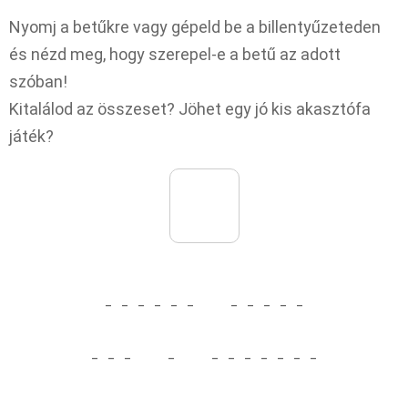
Nyomj a betűkre vagy gépeld be a billentyűzeteden
és nézd meg, hogy szerepel-e a betű az adott
szóban!
Kitalálod az összeset? Jöhet egy jó kis akasztófa
játék?
_
_
_
_
_
_
_
_
_
_
_
_
_
_
_
_
_
_
_
_
_
_