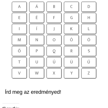
A
Á
B
C
D
E
É
F
G
H
I
Í
J
K
L
M
N
O
Ó
Ö
Ő
P
Q
R
S
T
U
Ú
Ü
Ű
V
W
X
Y
Z
Írd meg az eredményed!
Share this: