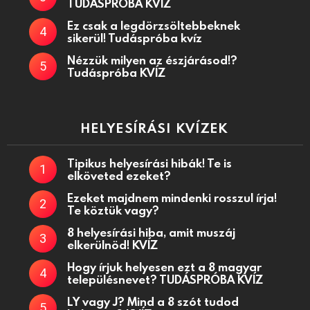
TUDÁSPRÓBA KVÍZ
Ez csak a legdörzsöltebbeknek
sikerül! Tudáspróba kvíz
Nézzük milyen az észjárásod!?
Tudáspróba KVÍZ
HELYESÍRÁSI KVÍZEK
Tipikus helyesírási hibák! Te is
elköveted ezeket?
Ezeket majdnem mindenki rosszul írja!
Te köztük vagy?
8 helyesírási hiba, amit muszáj
elkerülnöd! KVÍZ
Hogy írjuk helyesen ezt a 8 magyar
településnevet? TUDÁSPRÓBA KVÍZ
LY vagy J? Mind a 8 szót tudod