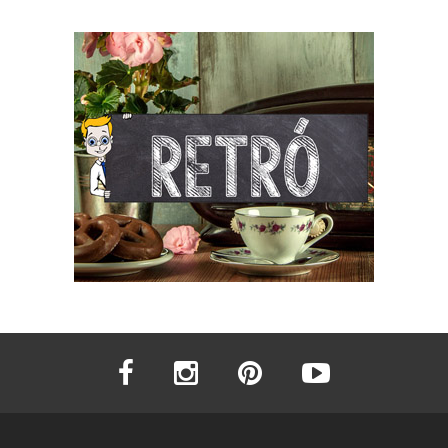
facebook
instagram
pinterest
youtube