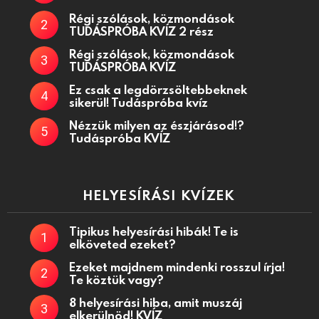
Régi szólások, közmondások
TUDÁSPRÓBA KVÍZ 2 rész
Régi szólások, közmondások
TUDÁSPRÓBA KVÍZ
Ez csak a legdörzsöltebbeknek
sikerül! Tudáspróba kvíz
Nézzük milyen az észjárásod!?
Tudáspróba KVÍZ
HELYESÍRÁSI KVÍZEK
Tipikus helyesírási hibák! Te is
elköveted ezeket?
Ezeket majdnem mindenki rosszul írja!
Te köztük vagy?
8 helyesírási hiba, amit muszáj
elkerülnöd! KVÍZ