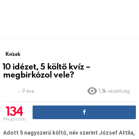
Kvízek
10 idézet, 5 költő kvíz –
megbirkózol vele?
9 éve
1.3k
nézettség
134
Megosztás
Adott 5 nagyszerű költő, név szerint József Attila,