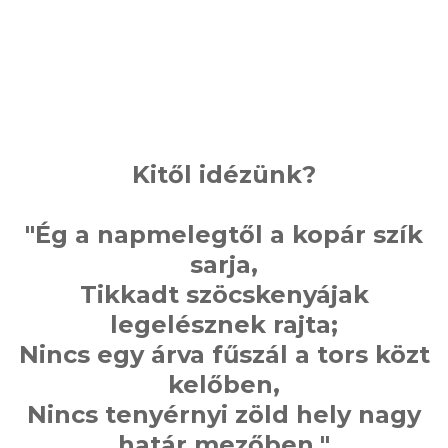
Kitől idézünk?
"Ég a napmelegtől a kopár szík
sarja,
Tikkadt szöcskenyájak
legelésznek rajta;
Nincs egy árva fűszál a tors közt
kelőben,
Nincs tenyérnyi zöld hely nagy
határ mezőben."