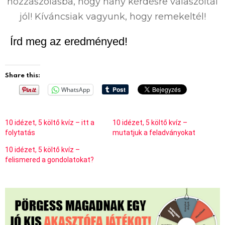
hozzászólásba, hogy hány kérdésre válaszoltál
jól! Kíváncsiak vagyunk, hogy remekeltél!
Írd meg az eredményed!
Share this:
WhatsApp
10 idézet, 5 költő kvíz – itt a
10 idézet, 5 költő kvíz –
folytatás
mutatjuk a feladványokat
10 idézet, 5 költő kvíz –
felismered a gondolatokat?