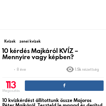
Kvízek
zenei kvízek
10 kérdés Majkáról KVÍZ –
Mennyire vagy képben?
8 éve
1.5k
nézettség
113
Megosztás
10 kvízkérdést állítottunk össze Majoros
Péter Majkáról. Teszteld le magad és derítsd