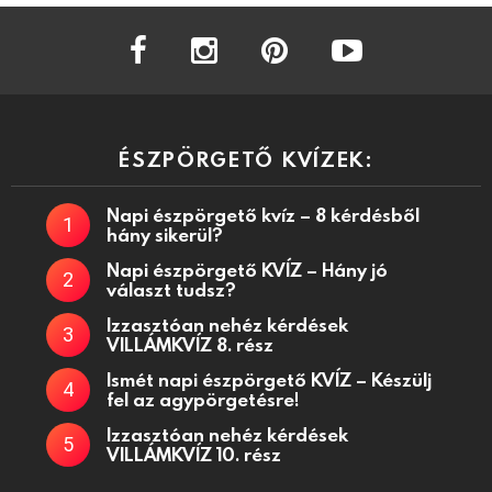
facebook
instagram
pinterest
youtube
ÉSZPÖRGETŐ KVÍZEK:
Napi észpörgető kvíz – 8 kérdésből
hány sikerül?
Napi észpörgető KVÍZ – Hány jó
választ tudsz?
Izzasztóan nehéz kérdések
VILLÁMKVÍZ 8. rész
Ismét napi észpörgető KVÍZ – Készülj
fel az agypörgetésre!
Izzasztóan nehéz kérdések
VILLÁMKVÍZ 10. rész