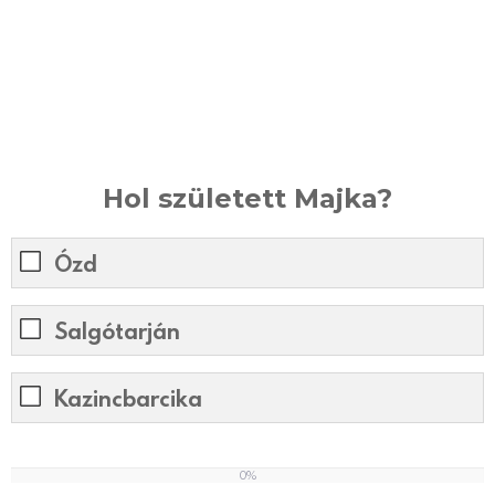
Hol született Majka?
Ózd
Salgótarján
Kazincbarcika
0%
0