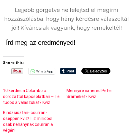
%
Lejjebb görgetve ne felejtsd el megírni
hozzászólásba, hogy hány kérdésre válaszoltál
jól! Kíváncsiak vagyunk, hogy remekeltél!
Írd meg az eredményed!
Share this:
WhatsApp
10 kérdés a Columbo c.
Mennyire ismered Peter
sorozattal kapcsolatban – Te
Srámeket? Kvíz
tudod a válaszokat? Kvíz
Bindzsisztán- csurran-
cseppen kvíz! Tíz millióból
csak néhánynak csurran a
végén!