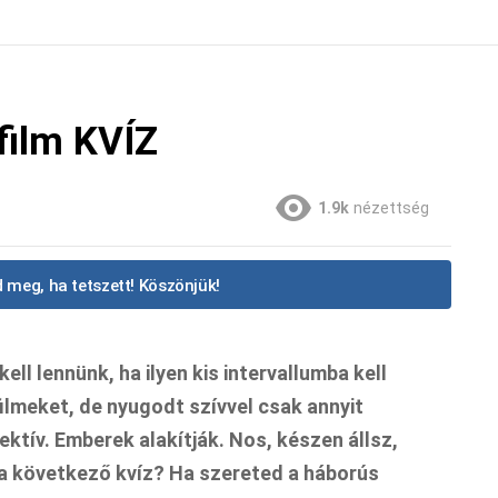
film KVÍZ
1.9k
nézettség
 meg, ha tetszett! Köszönjük!
ll lennünk, ha ilyen kis intervallumba kell
ilmeket, de nyugodt szívvel csak annyit
ktív. Emberek alakítják. Nos, készen állsz,
i a következő kvíz? Ha szereted a háborús