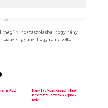
0%
el megírni hozzászólásba, hogy hány
íváncsiak vagyunk, hogy remekeltél!
 dráma KVÍZ
Hány 1984-ben készült filmet
ismersz fel egyetlen képből?
KVÍZ