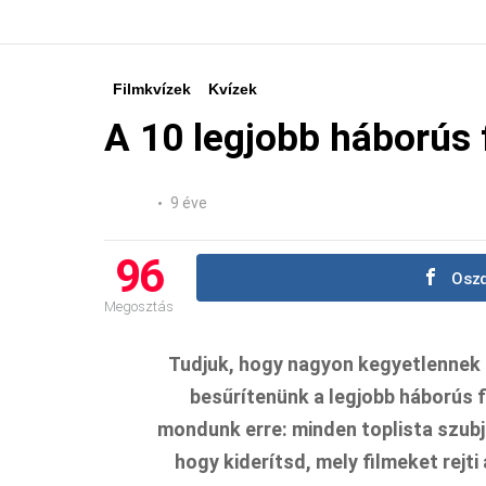
Filmkvízek
Kvízek
A 10 legjobb háborús 
9 éve
96
Oszd
Megosztás
Tudjuk, hogy nagyon kegyetlennek ke
besűrítenünk a legjobb háborús f
mondunk erre: minden toplista szubje
hogy kiderítsd, mely filmeket rejt