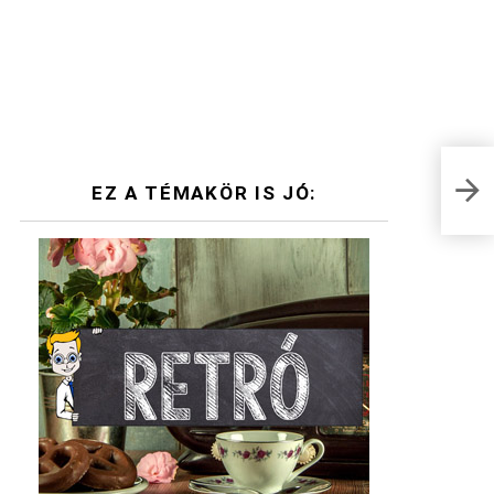
Kürt
EZ A TÉMAKÖR IS JÓ:
vála