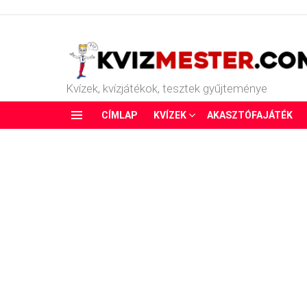
Kvízek, kvízjátékok, tesztek gyűjteménye
CÍMLAP
KVÍZEK
AKASZTÓFAJÁTÉK
Menu