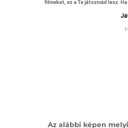
filmeket, ez a Te játszmád lesz. H
Já
H
Az alábbi képen melyi