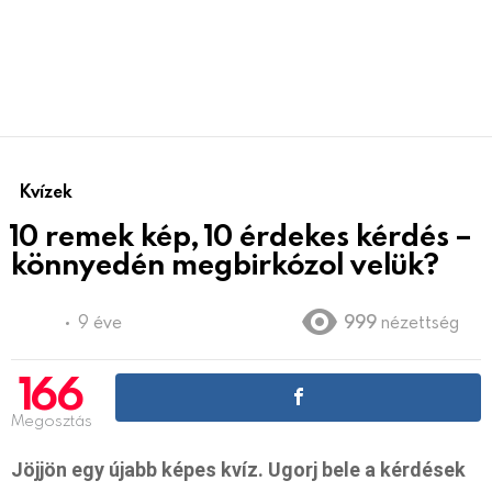
Kvízek
10 remek kép, 10 érdekes kérdés –
könnyedén megbirkózol velük?
9 éve
999
nézettség
166
Megosztás
Jöjjön egy újabb képes kvíz. Ugorj bele a kérdések