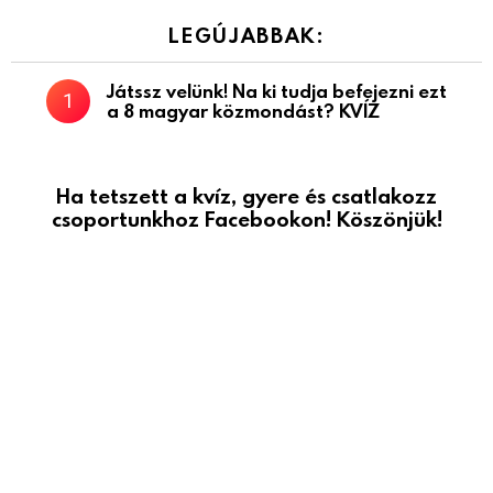
LEGÚJABBAK:
Játssz velünk! Na ki tudja befejezni ezt
a 8 magyar közmondást? KVÍZ
Ha tetszett a kvíz, gyere és csatlakozz
csoportunkhoz Facebookon! Köszönjük!