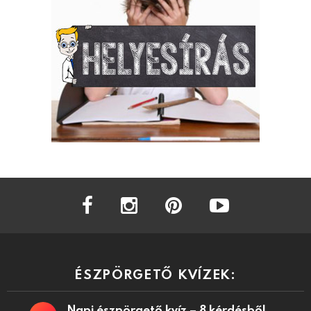
facebook
instagram
pinterest
youtube
ÉSZPÖRGETŐ KVÍZEK:
Napi észpörgető kvíz – 8 kérdésből