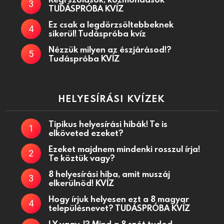
TUDÁSPRÓBA KVÍZ
Ez csak a legdörzsöltebbeknek
sikerül! Tudáspróba kvíz
Nézzük milyen az észjárásod!?
Tudáspróba KVÍZ
HELYESÍRÁSI KVÍZEK
Tipikus helyesírási hibák! Te is
elköveted ezeket?
Ezeket majdnem mindenki rosszul írja!
Te köztük vagy?
8 helyesírási hiba, amit muszáj
elkerülnöd! KVÍZ
Hogy írjuk helyesen ezt a 8 magyar
településnevet? TUDÁSPRÓBA KVÍZ
LY vagy J? Mind a 8 szót tudod