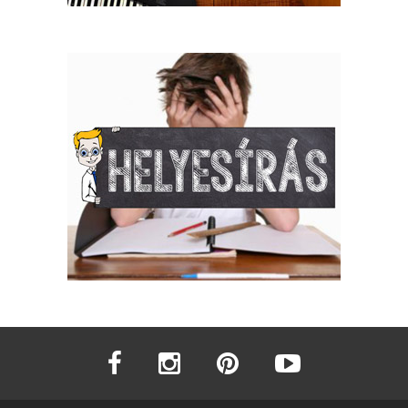
facebook
instagram
pinterest
youtube