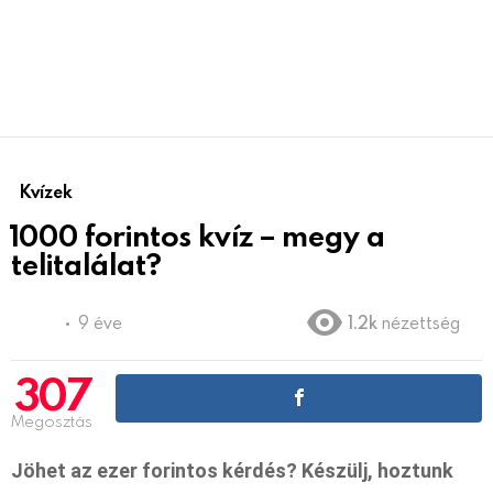
Kvízek
1000 forintos kvíz – megy a
telitalálat?
9 éve
1.2k
nézettség
307
Megosztás
Jöhet az ezer forintos kérdés? Készülj, hoztunk