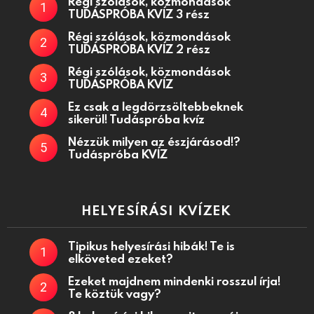
Régi szólások, közmondások
TUDÁSPRÓBA KVÍZ 3 rész
Régi szólások, közmondások
TUDÁSPRÓBA KVÍZ 2 rész
Régi szólások, közmondások
TUDÁSPRÓBA KVÍZ
Ez csak a legdörzsöltebbeknek
sikerül! Tudáspróba kvíz
Nézzük milyen az észjárásod!?
Tudáspróba KVÍZ
HELYESÍRÁSI KVÍZEK
Tipikus helyesírási hibák! Te is
elköveted ezeket?
Ezeket majdnem mindenki rosszul írja!
Te köztük vagy?