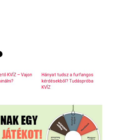
ető KVÍZ – Vajon
Hányat tudsz a furfangos
inálni?
kérdésekből? Tudáspróba
KVÍZ