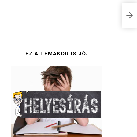
A na
felv
EZ A TÉMAKÖR IS JÓ: