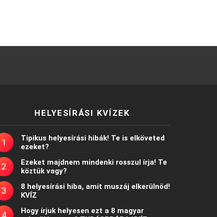
HELYESÍRÁSI KVÍZEK
Tipikus helyesírási hibák! Te is elköveted
ezeket?
Ezeket majdnem mindenki rosszul írja! Te
köztük vagy?
8 helyesírási hiba, amit muszáj elkerülnöd!
KVÍZ
Hogy írjuk helyesen ezt a 8 magyar