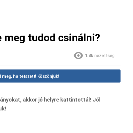
Te meg tudod csinálni?
1.8k
nézettség
 meg, ha tetszett! Köszönjük!
ányokat, akkor jó helyre kattintottál! Jól
uk!