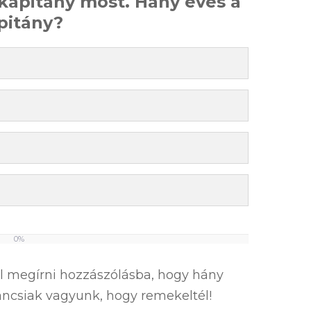
a kapitány most. Hány éves a
pitány?
0%
el megírni hozzászólásba, hogy hány
íváncsiak vagyunk, hogy remekeltél!