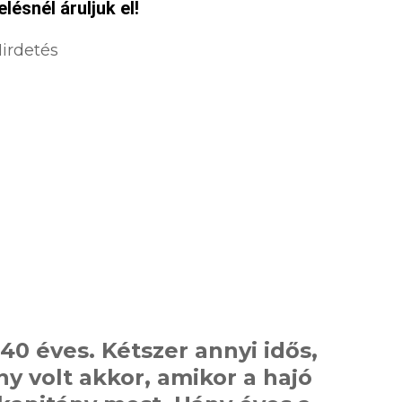
ésnél áruljuk el!
irdetés
40 éves. Kétszer annyi idős,
y volt akkor, amikor a hajó