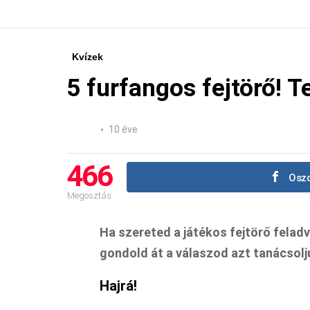
Kvízek
5 furfangos fejtörő! 
10 éve
466
Oszd
Megosztás
Ha szereted a játékos fejtörő feladv
gondold át a válaszod azt tanácsolj
Hajrá!