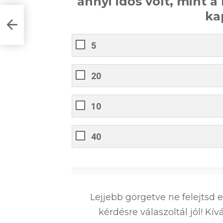
annyi idős volt, mint 
ka
iatal
5
20
10
40
0
%
Lejjebb görgetve ne felejtsd 
kérdésre válaszoltál jól! K