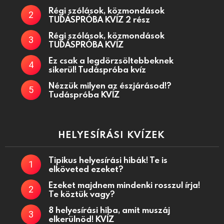
Régi szólások, közmondások
TUDÁSPRÓBA KVÍZ 2 rész
Régi szólások, közmondások
TUDÁSPRÓBA KVÍZ
Ez csak a legdörzsöltebbeknek
sikerül! Tudáspróba kvíz
Nézzük milyen az észjárásod!?
Tudáspróba KVÍZ
HELYESÍRÁSI KVÍZEK
Tipikus helyesírási hibák! Te is
elköveted ezeket?
Ezeket majdnem mindenki rosszul írja!
Te köztük vagy?
8 helyesírási hiba, amit muszáj
elkerülnöd! KVÍZ