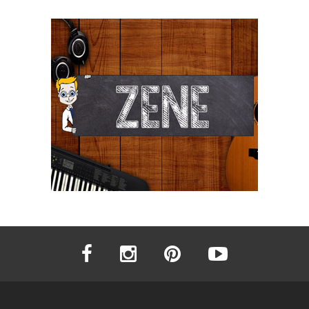
facebook
instagram
pinterest
youtube