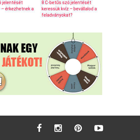
ó jelentését
8 C-betűs szó jelentését
z – érkezhetnek a
keressük kvíz – bevállalod a
feladványokat?
facebook
instagram
pinterest
youtube