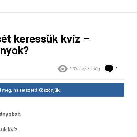
sét keressük kvíz –
ányok?
Commen
1.7k
nézettség
1
 meg, ha tetszett! Köszönjük!
ványokat.
ük kvíz.