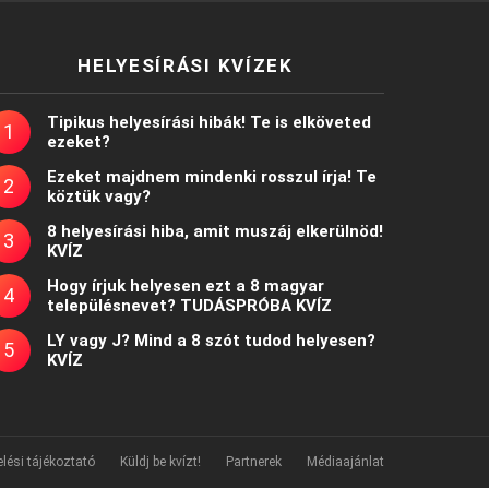
HELYESÍRÁSI KVÍZEK
Tipikus helyesírási hibák! Te is elköveted
ezeket?
Ezeket majdnem mindenki rosszul írja! Te
köztük vagy?
8 helyesírási hiba, amit muszáj elkerülnöd!
KVÍZ
Hogy írjuk helyesen ezt a 8 magyar
településnevet? TUDÁSPRÓBA KVÍZ
LY vagy J? Mind a 8 szót tudod helyesen?
KVÍZ
lési tájékoztató
Küldj be kvízt!
Partnerek
Médiaajánlat