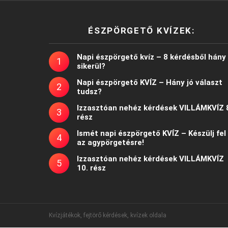
ÉSZPÖRGETŐ KVÍZEK:
Napi észpörgető kvíz – 8 kérdésből hány
sikerül?
Napi észpörgető KVÍZ – Hány jó választ
tudsz?
Izzasztóan nehéz kérdések VILLÁMKVÍZ 
rész
Ismét napi észpörgető KVÍZ – Készülj fel
az agypörgetésre!
Izzasztóan nehéz kérdések VILLÁMKVÍZ
10. rész
Kvízjátékok, fejtörő kérdések, kvízek oldala