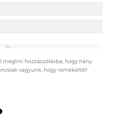
0%
el megírni hozzászólásba, hogy hány
íváncsiak vagyunk, hogy remekeltél!