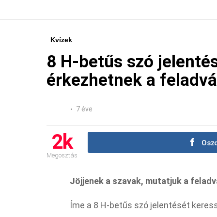
Kvízek
8 H-betűs szó jelenté
érkezhetnek a feladv
7 éve
2k
Oszd
Megosztás
Jöjjenek a szavak, mutatjuk a felad
Íme a 8 H-betűs szó jelentését keress