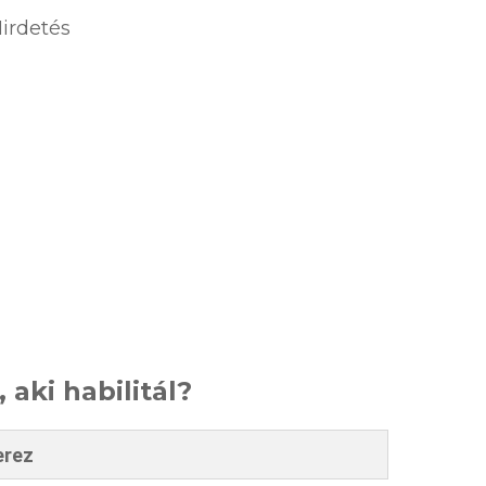
irdetés
, aki habilitál?
erez