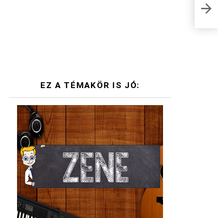
Retr
fela
EZ A TÉMAKÖR IS JÓ: