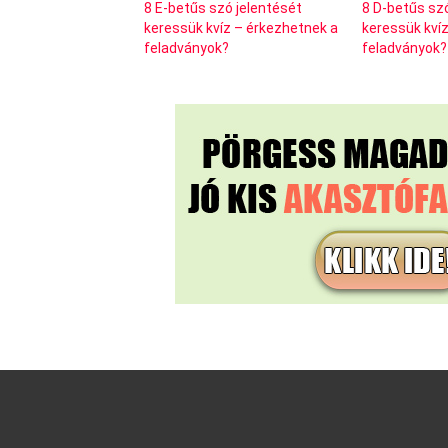
8 E-betűs szó jelentését
8 D-betűs sz
keressük kvíz – érkezhetnek a
keressük kví
feladványok?
feladványok?