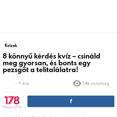
Kvízek
8 könnyű kérdés kvíz – csináld
meg gyorsan, és bonts egy
pezsgőt a telitalálatra!
9 éve
1.4k
nézettség
178
Megosztás