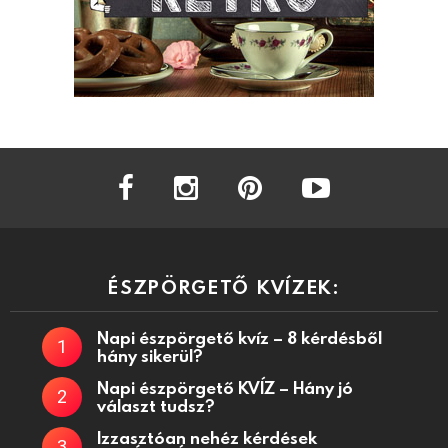
facebook
instagram
pinterest
youtube
ÉSZPÖRGETŐ KVÍZEK:
Napi észpörgető kvíz – 8 kérdésből
hány sikerül?
Napi észpörgető KVÍZ – Hány jó
választ tudsz?
Izzasztóan nehéz kérdések