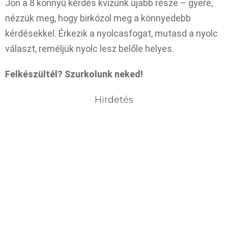
Jön a 8 könnyű kérdés kvízünk újabb része – gyere,
nézzük meg, hogy birkózol meg a könnyedebb
kérdésekkel. Érkezik a nyolcasfogat, mutasd a nyolc
választ, reméljük nyolc lesz belőle helyes.
Felkészültél? Szurkolunk neked!
Hirdetés