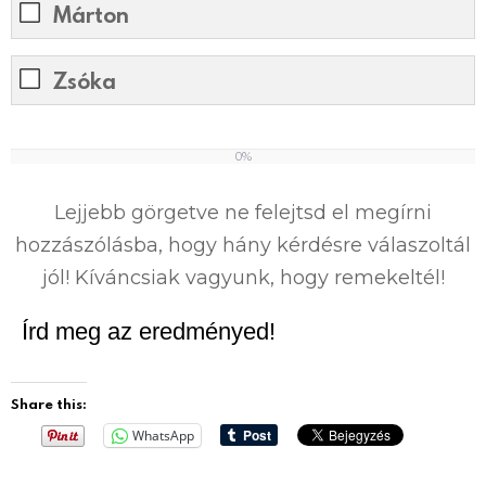
Márton
Zsóka
0%
0
%
Lejjebb görgetve ne felejtsd el megírni
hozzászólásba, hogy hány kérdésre válaszoltál
jól! Kíváncsiak vagyunk, hogy remekeltél!
Írd meg az eredményed!
Share this:
WhatsApp