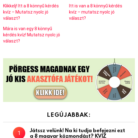
Klikkelj! Itt a 8 könnyű kérdés
Itt is van a 8 könnyű kérdés
kvíz – Mutatsz nyolc jó
kvíz – mutatsz nyolc jó
választ?
választ?
Mára is van egy 8 könnyű
kérdés kvíz! Mutatsz nyolc jó
választ?
LEGÚJABBAK:
Játssz velünk! Na ki tudja befejezni ezt
a 8 magyar közmondást? KVÍZ