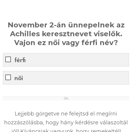
November 2-án ünnepelnek az
Achilles keresztnevet viselők.
Vajon ez női vagy férfi név?
férfi
női
0%
0
%
Lejjebb görgetve ne felejtsd el megírni
hozzászólásba, hogy hány kérdésre válaszoltál
jól! Kíváncsiak vagyunk, hogy remekeltél!