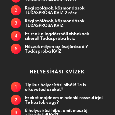
Régi szólások, közmondások
TUDÁSPRÓBA KVÍZ 2 rész
Régi szólások, közmondások
TUDÁSPRÓBA KVÍZ
Ez csak a legdörzsöltebbeknek
sikerül! Tudáspróba kvíz
Nézzük milyen az észjárásod!?
Tudáspróba KVÍZ
HELYESÍRÁSI KVÍZEK
Tipikus helyesírási hibák! Te is
elköveted ezeket?
Ezeket majdnem mindenki rosszul írja!
Te köztük vagy?
8 helyesírási hiba, amit muszáj
elkerülnöd! KVÍZ