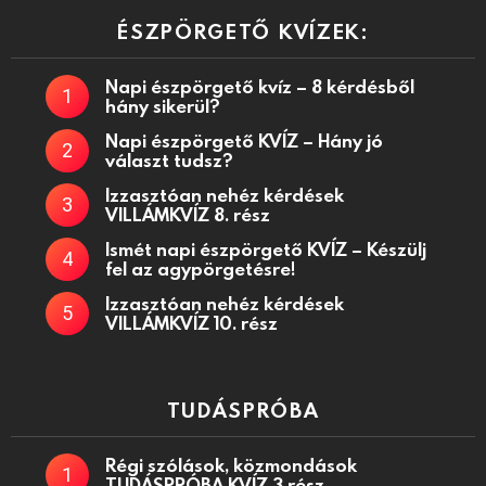
ÉSZPÖRGETŐ KVÍZEK:
Napi észpörgető kvíz – 8 kérdésből
hány sikerül?
Napi észpörgető KVÍZ – Hány jó
választ tudsz?
Izzasztóan nehéz kérdések
VILLÁMKVÍZ 8. rész
Ismét napi észpörgető KVÍZ – Készülj
fel az agypörgetésre!
Izzasztóan nehéz kérdések
VILLÁMKVÍZ 10. rész
TUDÁSPRÓBA
Régi szólások, közmondások
TUDÁSPRÓBA KVÍZ 3 rész