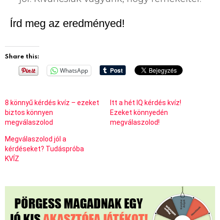
Írd meg az eredményed!
Share this:
WhatsApp
8 könnyű kérdés kvíz – ezeket
Itt a hét IQ kérdés kvíz!
biztos könnyen
Ezeket könnyedén
megválaszolod
megválaszolod!
Megválaszolod jól a
kérdéseket? Tudáspróba
KVÍZ