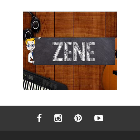
facebook
instagram
pinterest
youtube