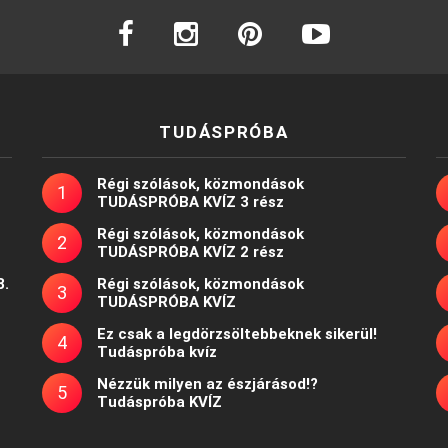
facebook
instagram
pinterest
youtube
TUDÁSPRÓBA
Régi szólások, közmondások
TUDÁSPRÓBA KVÍZ 3 rész
Régi szólások, közmondások
TUDÁSPRÓBA KVÍZ 2 rész
8.
Régi szólások, közmondások
TUDÁSPRÓBA KVÍZ
Ez csak a legdörzsöltebbeknek sikerül!
Tudáspróba kvíz
Nézzük milyen az észjárásod!?
Tudáspróba KVÍZ