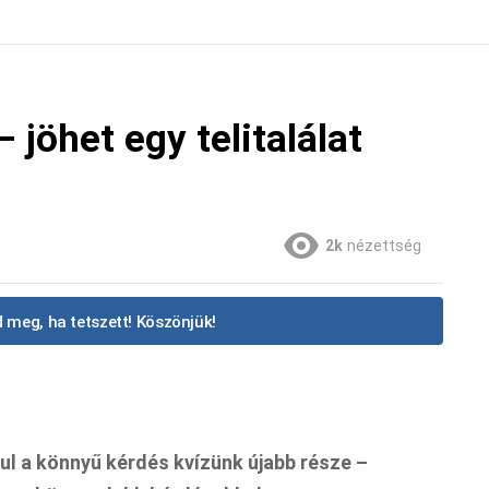
 jöhet egy telitalálat
2k
nézettség
 meg, ha tetszett! Köszönjük!
ul a könnyű kérdés kvízünk újabb része –