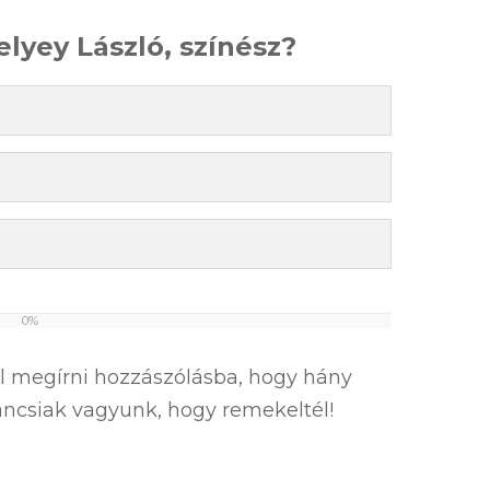
elyey László, színész?
0%
el megírni hozzászólásba, hogy hány
íváncsiak vagyunk, hogy remekeltél!