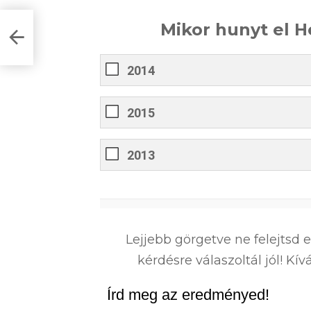
Mikor hunyt el H
eg
2014
2015
2013
0
%
Lejjebb görgetve ne felejtsd 
kérdésre válaszoltál jól! K
Írd meg az eredményed!