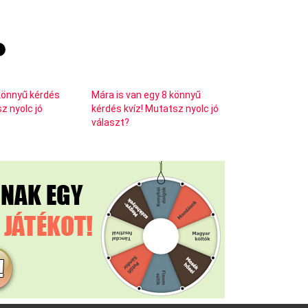
8 könnyű kérdés
Mára is van egy 8 könnyű
z nyolc jó
kérdés kvíz! Mutatsz nyolc jó
választ?