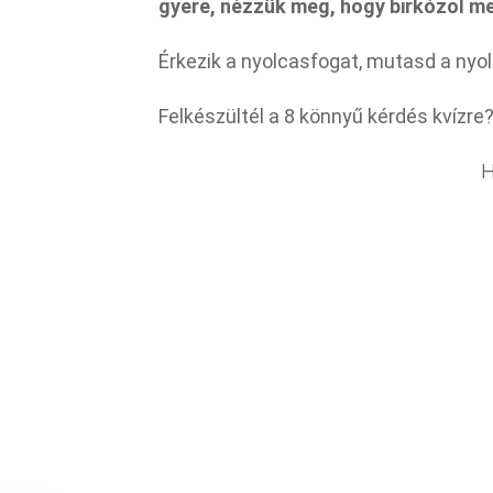
gyere, nézzük meg, hogy birkózol m
Érkezik a nyolcasfogat, mutasd a nyolc
Felkészültél a 8 könnyű kérdés kvízre
H