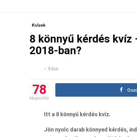
Kvízek
8 könnyű kérdés kvíz –
2018-ban?
9 éve
78
Oszd
Megosztás
Itt a 8 könnyű kérdés kvíz.
Jön nyolc darab könnyed kérdés, ind