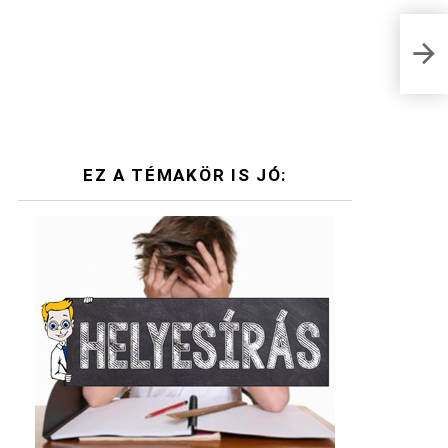
Kere
megb
EZ A TÉMAKÖR IS JÓ: