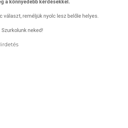
eg a könnyedebb kérdésekkel.
 választ, reméljük nyolc lesz belőle helyes.
? Szurkolunk neked!
irdetés