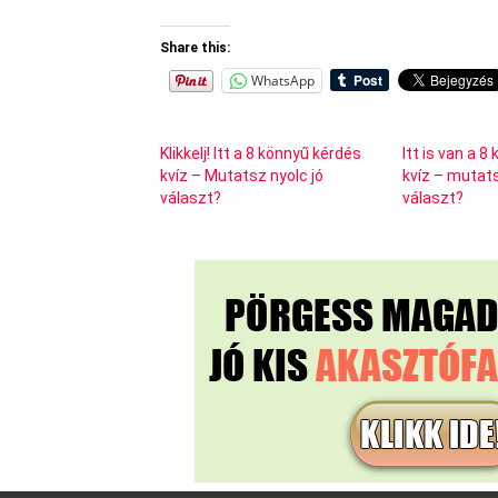
Share this:
WhatsApp
Klikkelj! Itt a 8 könnyű kérdés
Itt is van a 
kvíz – Mutatsz nyolc jó
kvíz – mutats
választ?
választ?