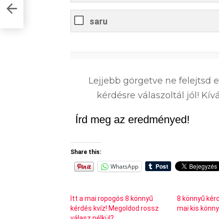
saru
0
%
Lejjebb görgetve ne felejtsd 
kérdésre válaszoltál jól! K
Írd meg az eredményed!
Share this:
WhatsApp
Itt a mai ropogós 8 könnyű
8 könnyű kérd
kérdés kvíz! Megoldod rossz
mai kis könn
válasz nélkül?