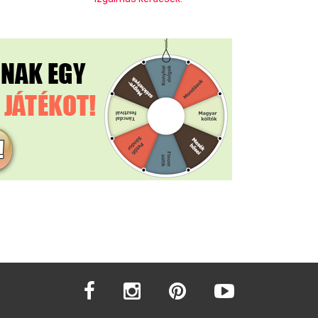
facebook
instagram
pinterest
youtube