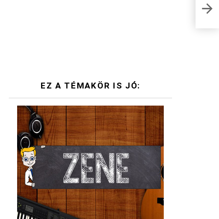
D be
EZ A TÉMAKÖR IS JÓ: