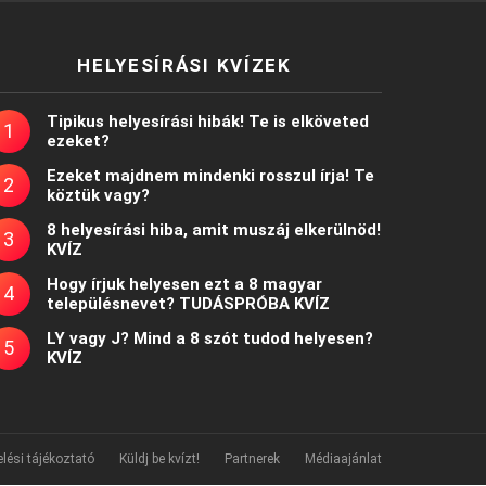
HELYESÍRÁSI KVÍZEK
Tipikus helyesírási hibák! Te is elköveted
ezeket?
Ezeket majdnem mindenki rosszul írja! Te
köztük vagy?
8 helyesírási hiba, amit muszáj elkerülnöd!
KVÍZ
Hogy írjuk helyesen ezt a 8 magyar
településnevet? TUDÁSPRÓBA KVÍZ
LY vagy J? Mind a 8 szót tudod helyesen?
KVÍZ
lési tájékoztató
Küldj be kvízt!
Partnerek
Médiaajánlat