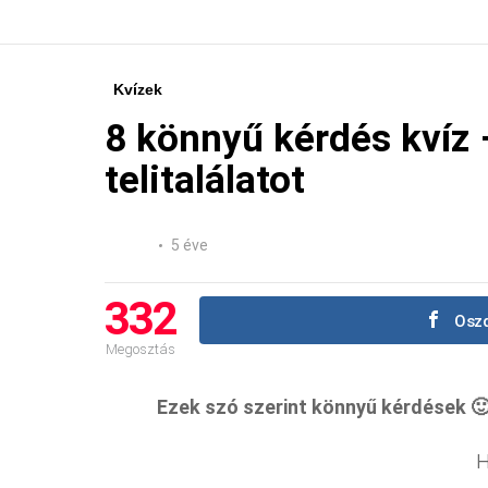
Kvízek
8 könnyű kérdés kvíz 
telitalálatot
5 éve
332
Oszd
Megosztás
Ezek szó szerint könnyű kérdések 🙂 
H