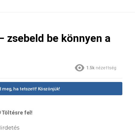
– zsebeld be könnyen a
1.5k
nézettség
 meg, ha tetszett! Köszönjük!
Töltésre fel!
irdetés