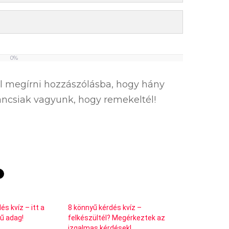
0%
el megírni hozzászólásba, hogy hány
íváncsiak vagyunk, hogy remekeltél!
és kvíz – itt a
8 könnyű kérdés kvíz –
yű adag!
felkészültél? Megérkeztek az
izgalmas kérdések!