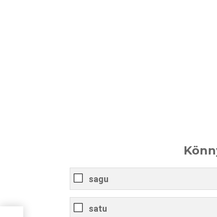
Könny
sagu
satu