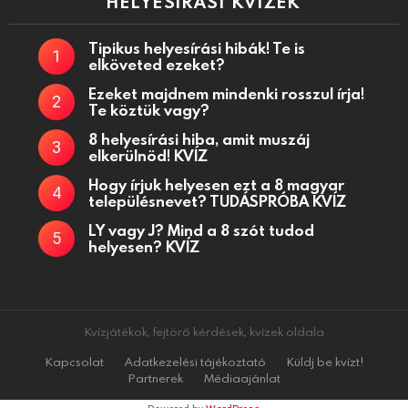
HELYESÍRÁSI KVÍZEK
Tipikus helyesírási hibák! Te is
elköveted ezeket?
Ezeket majdnem mindenki rosszul írja!
Te köztük vagy?
8 helyesírási hiba, amit muszáj
elkerülnöd! KVÍZ
Hogy írjuk helyesen ezt a 8 magyar
településnevet? TUDÁSPRÓBA KVÍZ
LY vagy J? Mind a 8 szót tudod
helyesen? KVÍZ
Kvízjátékok, fejtörő kérdések, kvízek oldala
Kapcsolat
Adatkezelési tájékoztató
Küldj be kvízt!
Partnerek
Médiaajánlat