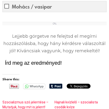
Mohács / vasipar
0%
0
%
Lejjebb görgetve ne felejtsd el megírni
hozzászólásba, hogy hány kérdésre válaszoltál
jól! Kíváncsiak vagyunk, hogy remekeltél!
Írd meg az eredményed!
Share this:
WhatsApp
Szocializmus szó jelentése –
Hajnali kvízlelő – szocialista
Mutatjuk, hogy mit is jelent!
csodák kvíze