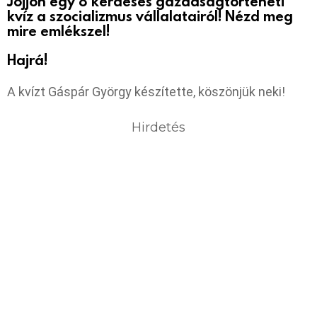
Jöjjön egy 8 kérdéses gazdaságtörténeti
kvíz a szocializmus vállalatairól! Nézd meg
mire emlékszel!
Hajrá!
A kvízt Gáspár György készítette, köszönjük neki!
Hirdetés