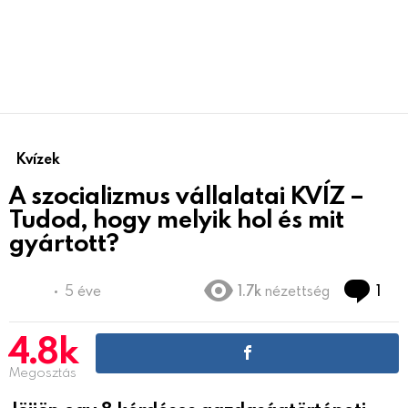
Kvízek
A szocializmus vállalatai KVÍZ –
Tudod, hogy melyik hol és mit
gyártott?
Co
5 éve
1.7k
nézettség
1
4.8k
Megosztás