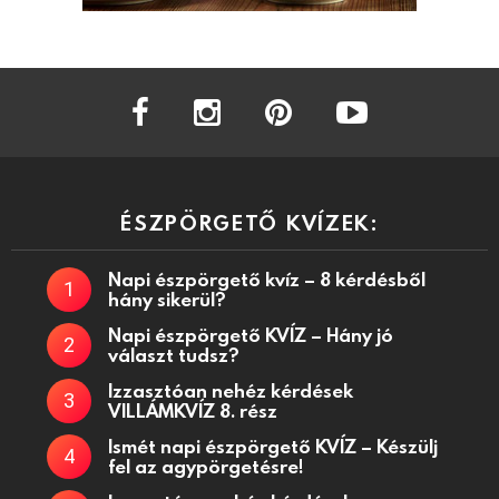
facebook
instagram
pinterest
youtube
ÉSZPÖRGETŐ KVÍZEK:
Napi észpörgető kvíz – 8 kérdésből
hány sikerül?
Napi észpörgető KVÍZ – Hány jó
választ tudsz?
Izzasztóan nehéz kérdések
VILLÁMKVÍZ 8. rész
Ismét napi észpörgető KVÍZ – Készülj
fel az agypörgetésre!