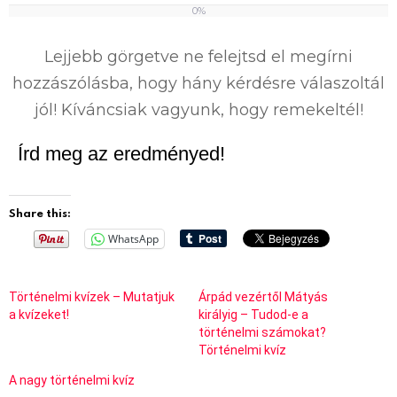
0%
0
%
Lejjebb görgetve ne felejtsd el megírni
hozzászólásba, hogy hány kérdésre válaszoltál
jól! Kíváncsiak vagyunk, hogy remekeltél!
Írd meg az eredményed!
Share this:
WhatsApp
Történelmi kvízek – Mutatjuk
Árpád vezértől Mátyás
a kvízeket!
királyig – Tudod-e a
történelmi számokat?
Történelmi kvíz
A nagy történelmi kvíz