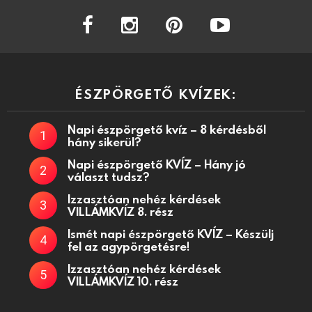
facebook
instagram
pinterest
youtube
ÉSZPÖRGETŐ KVÍZEK:
Napi észpörgető kvíz – 8 kérdésből
hány sikerül?
Napi észpörgető KVÍZ – Hány jó
választ tudsz?
Izzasztóan nehéz kérdések
VILLÁMKVÍZ 8. rész
Ismét napi észpörgető KVÍZ – Készülj
fel az agypörgetésre!
Izzasztóan nehéz kérdések
VILLÁMKVÍZ 10. rész