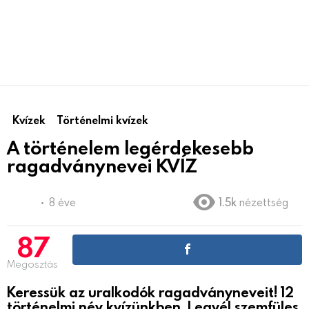
Kvízek
Történelmi kvízek
A történelem legérdekesebb
ragadványnevei KVÍZ
8 éve
1.5k
nézettség
87
Megosztás
Keressük az uralkodók ragadványneveit! 12
történelmi név kvízünkben. Legyél szemfüles