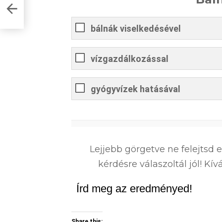
bálnák viselkedésével
vízgazdálkozással
gyógyvízek hatásával
0
%
Lejjebb görgetve ne felejtsd 
kérdésre válaszoltál jól! K
Írd meg az eredményed!
Share this: