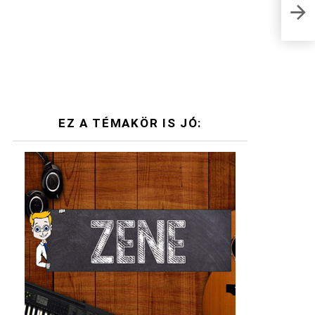
Feje
nevé
EZ A TÉMAKÖR IS JÓ: