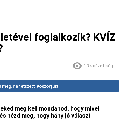
etével foglalkozik? KVÍZ
?
1.7k
nézettség
 meg, ha tetszett! Köszönjük!
eked meg kell mondanod, hogy mivel
e és nézd meg, hogy hány jó választ