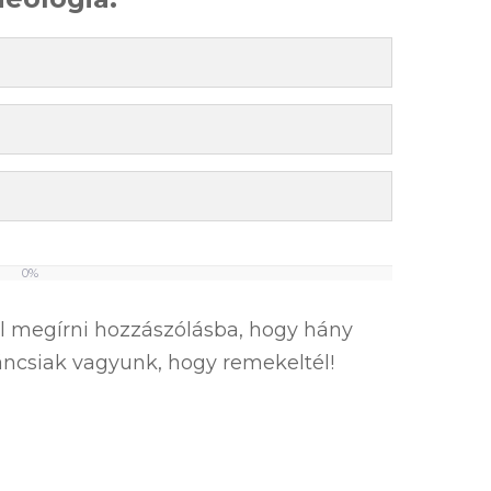
0%
el megírni hozzászólásba, hogy hány
íváncsiak vagyunk, hogy remekeltél!