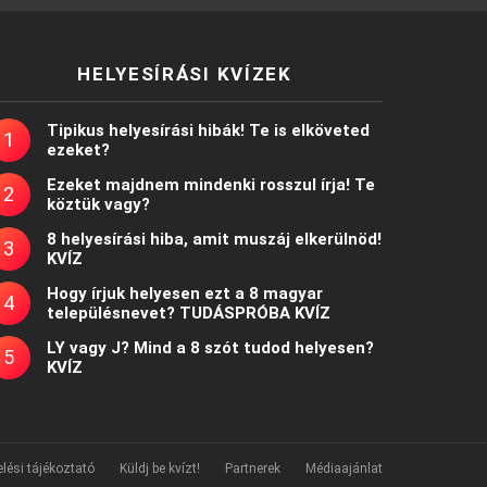
HELYESÍRÁSI KVÍZEK
Tipikus helyesírási hibák! Te is elköveted
ezeket?
Ezeket majdnem mindenki rosszul írja! Te
köztük vagy?
8 helyesírási hiba, amit muszáj elkerülnöd!
KVÍZ
Hogy írjuk helyesen ezt a 8 magyar
településnevet? TUDÁSPRÓBA KVÍZ
LY vagy J? Mind a 8 szót tudod helyesen?
KVÍZ
lési tájékoztató
Küldj be kvízt!
Partnerek
Médiaajánlat