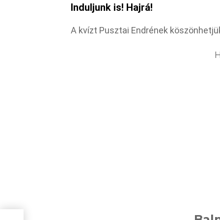
Induljunk is! Hajrá!
A kvízt Pusztai Endrének köszönhetjü
H
Bal