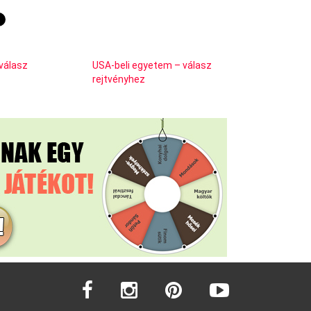
 válasz
USA-beli egyetem – válasz
rejtvényhez
facebook
instagram
pinterest
youtube