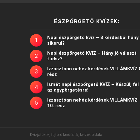
ÉSZPÖRGETŐ KVÍZEK:
Napi észpörgető kvíz – 8 kérdésből hány
sikerül?
Napi észpörgető KVÍZ – Hány jó választ
tudsz?
Izzasztóan nehéz kérdések VILLÁMKVÍZ 
rész
Ismét napi észpörgető KVÍZ – Készülj fel
az agypörgetésre!
Izzasztóan nehéz kérdések VILLÁMKVÍZ
10. rész
Kvízjátékok, fejtörő kérdések, kvízek oldala