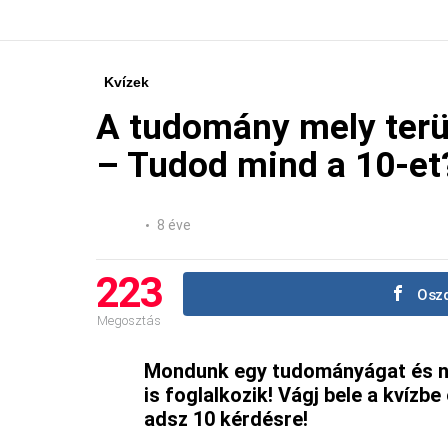
Kvízek
A tudomány mely terül
– Tudod mind a 10-et
8 éve
223
Oszd
Megosztás
Mondunk egy tudományágat és n
is foglalkozik! Vágj bele a kvízb
adsz 10 kérdésre!