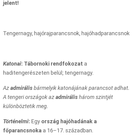
jelent!
Tengernagy, hajórajparancsnok, hajóhadparancsnok
Katonai
:
Tábornoki rendfokozat
a
haditengerészeten belül; tengernagy.
Az
admirális
bármelyik katonájának parancsot adhat.
A tengeri országok az
admirális
három szintjét
különböztetik meg.
Történelmi
:
Egy
ország hajóhadának a
főparancsnoka
a 16–17. században.