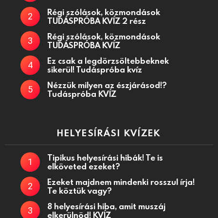
Régi szólások, közmondások
TUDÁSPRÓBA KVÍZ 2 rész
Régi szólások, közmondások
TUDÁSPRÓBA KVÍZ
Ez csak a legdörzsöltebbeknek
sikerül! Tudáspróba kvíz
Nézzük milyen az észjárásod!?
Tudáspróba KVÍZ
HELYESÍRÁSI KVÍZEK
Tipikus helyesírási hibák! Te is
elköveted ezeket?
Ezeket majdnem mindenki rosszul írja!
Te köztük vagy?
8 helyesírási hiba, amit muszáj
elkerülnöd! KVÍZ