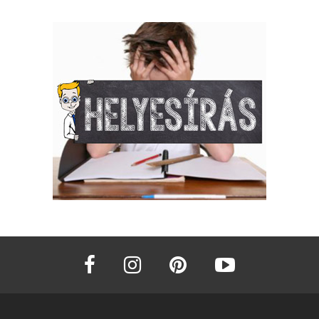
facebook
instagram
pinterest
youtube