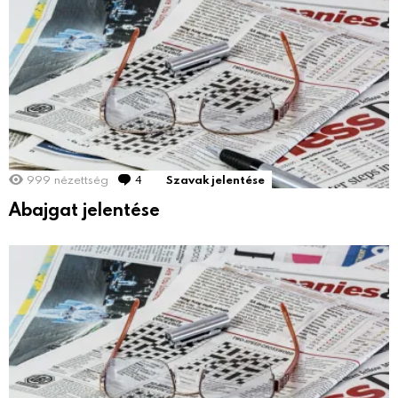
999
nézettség
4
hozzászólás
Szavak jelentése
Abajgat jelentése