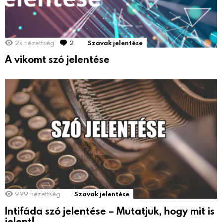
2k
nézettség
2
hozzászólás
Szavak jelentése
A vikomt szó jelentése
999
nézettség
Szavak jelentése
Intifáda szó jelentése – Mutatjuk, hogy mit is
jelent!