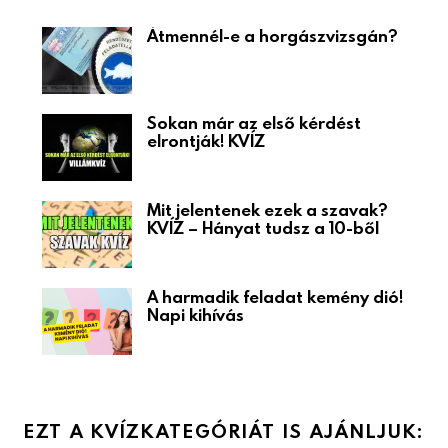
Átmennél-e a horgászvizsgán?
Sokan már az első kérdést
elrontják! KVÍZ
Mit jelentenek ezek a szavak?
KVÍZ – Hányat tudsz a 10-ből
A harmadik feladat kemény dió!
Napi kihívás
EZT A KVÍZKATEGÓRIÁT IS AJÁNLJUK: