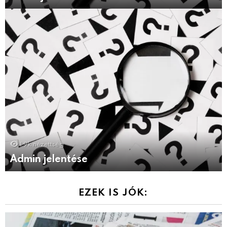
1.9k
nézettség
Admin jelentése
EZEK IS JÓK: