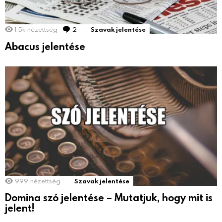
1.5k
nézettség
2
hozzászólás
Szavak jelentése
Abacus jelentése
999
nézettség
Szavak jelentése
Domina szó jelentése – Mutatjuk, hogy mit is
jelent!