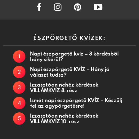
facebook
instagram
pinterest
youtube
ÉSZPÖRGETŐ KVÍZEK:
Napi észpörgető kvíz – 8 kérdésből
hány sikerül?
Napi észpörgető KVÍZ – Hány jó
választ tudsz?
Izzasztóan nehéz kérdések
VILLÁMKVÍZ 8. rész
Ismét napi észpörgető KVÍZ – Készülj
fel az agypörgetésre!
Izzasztóan nehéz kérdések
VILLÁMKVÍZ 10. rész