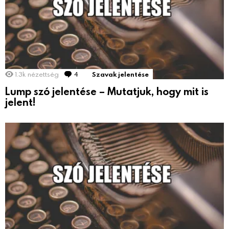
1.3k
nézettség
4
hozzászólás
Szavak jelentése
Lump szó jelentése – Mutatjuk, hogy mit is
jelent!