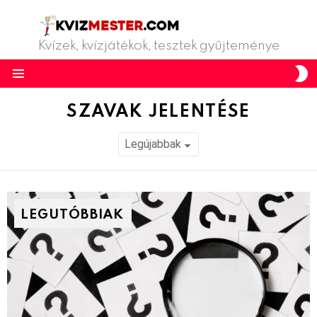
Kvízek, kvízjátékok, tesztek gyűjteménye
S
S
Menu
SZAVAK JELENTÉSE
LEGUTÓBBIAK