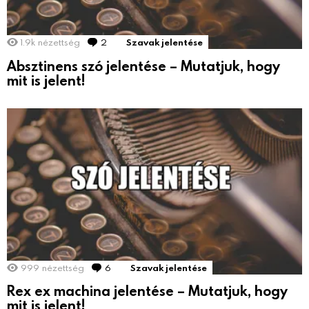
1.9k
nézettség
2
hozzászólás
Szavak jelentése
Absztinens szó jelentése – Mutatjuk, hogy
mit is jelent!
999
nézettség
6
hozzászólás
Szavak jelentése
Rex ex machina jelentése – Mutatjuk, hogy
mit is jelent!