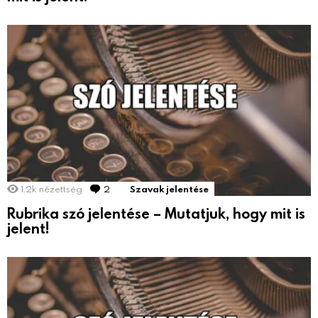
1.2k
nézettség
2
hozzászólás
Szavak jelentése
Rubrika szó jelentése – Mutatjuk, hogy mit is
jelent!