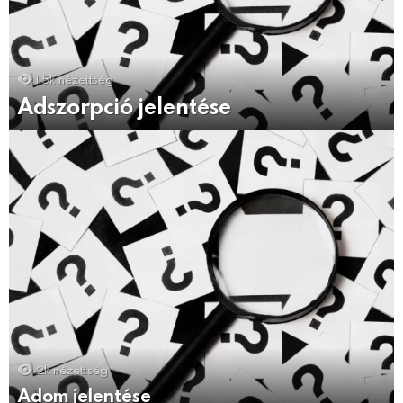
1.5k
nézettség
Adszorpció jelentése
2k
nézettség
Adom jelentése