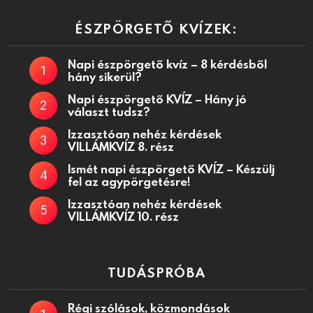
ÉSZPÖRGETŐ KVÍZEK:
Napi észpörgető kvíz – 8 kérdésből
hány sikerül?
Napi észpörgető KVÍZ – Hány jó
választ tudsz?
Izzasztóan nehéz kérdések
VILLÁMKVÍZ 8. rész
Ismét napi észpörgető KVÍZ – Készülj
fel az agypörgetésre!
Izzasztóan nehéz kérdések
VILLÁMKVÍZ 10. rész
TUDÁSPRÓBA
Régi szólások, közmondások