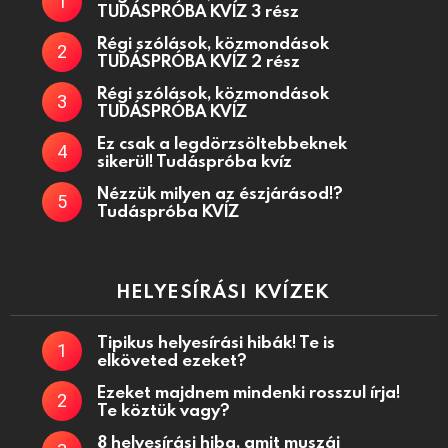
TUDÁSPRÓBA KVÍZ 3 rész
Régi szólások, közmondások
TUDÁSPRÓBA KVÍZ 2 rész
Régi szólások, közmondások
TUDÁSPRÓBA KVÍZ
Ez csak a legdörzsöltebbeknek
sikerül! Tudáspróba kvíz
Nézzük milyen az észjárásod!?
Tudáspróba KVÍZ
HELYESÍRÁSI KVÍZEK
Tipikus helyesírási hibák! Te is
elköveted ezeket?
Ezeket majdnem mindenki rosszul írja!
Te köztük vagy?
8 helyesírási hiba, amit muszáj