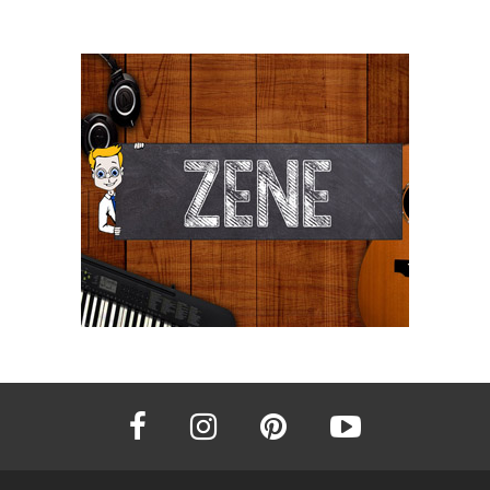
facebook
instagram
pinterest
youtube