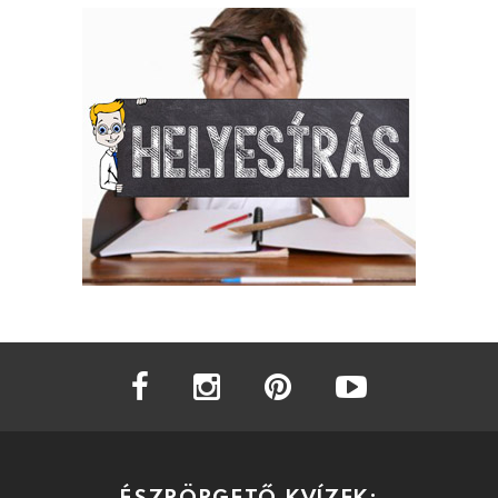
facebook
instagram
pinterest
youtube
ÉSZPÖRGETŐ KVÍZEK: