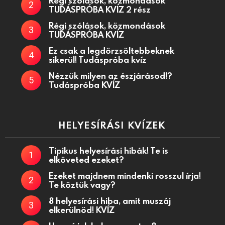
Régi szólások, közmondások
TUDÁSPRÓBA KVÍZ 2 rész
Régi szólások, közmondások
TUDÁSPRÓBA KVÍZ
Ez csak a legdörzsöltebbeknek
sikerül! Tudáspróba kvíz
Nézzük milyen az észjárásod!?
Tudáspróba KVÍZ
HELYESÍRÁSI KVÍZEK
Tipikus helyesírási hibák! Te is
elköveted ezeket?
Ezeket majdnem mindenki rosszul írja!
Te köztük vagy?
8 helyesírási hiba, amit muszáj
elkerülnöd! KVÍZ