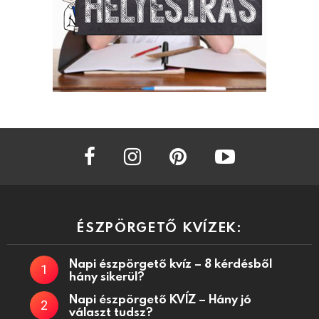
facebook
instagram
pinterest
youtube
ÉSZPÖRGETŐ KVÍZEK:
Napi észpörgető kvíz – 8 kérdésből
hány sikerül?
Napi észpörgető KVÍZ – Hány jó
választ tudsz?