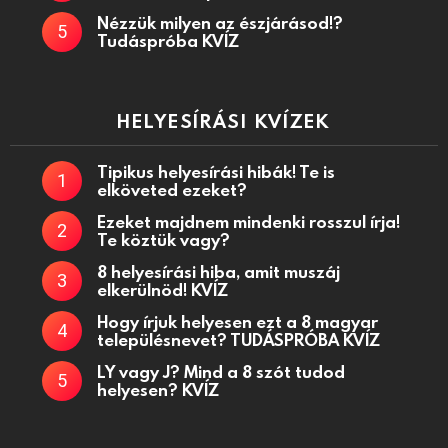
Nézzük milyen az észjárásod!?
Tudáspróba KVÍZ
HELYESÍRÁSI KVÍZEK
Tipikus helyesírási hibák! Te is
elköveted ezeket?
Ezeket majdnem mindenki rosszul írja!
Te köztük vagy?
8 helyesírási hiba, amit muszáj
elkerülnöd! KVÍZ
Hogy írjuk helyesen ezt a 8 magyar
településnevet? TUDÁSPRÓBA KVÍZ
LY vagy J? Mind a 8 szót tudod
helyesen? KVÍZ