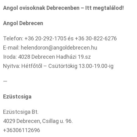
Angol ovisoknak Debrecenben – Itt megtalálod!
Angol Debrecen
Telefon: +36 20-292-1705 és +36 30-822-6276
E-mail:
helendoron@angoldebrecen.hu
Iroda: 4028 Debrecen Hadházi 19.sz
Nyitva: Hétfőtől – Csütörtökig 13.00-19.00-ig
—
Ezüstcsiga
Ezüstcsiga Bt.
4029 Debrecen, Csillag u. 96.
+36306112696