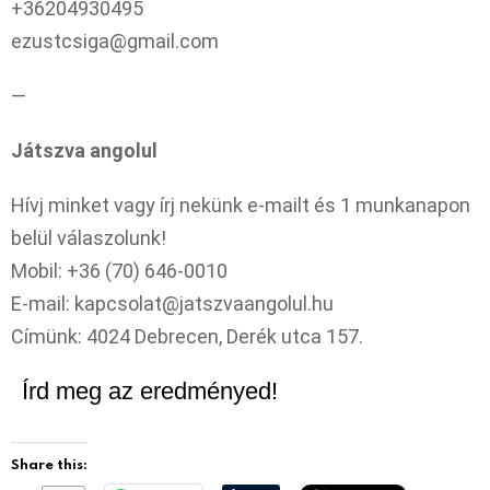
+36204930495
ezustcsiga@gmail.com
—
Játszva angolul
Hívj minket vagy írj nekünk e-mailt és 1 munkanapon
belül válaszolunk!
Mobil: +36 (70) 646-0010
E-mail:
kapcsolat@jatszvaangolul.hu
Címünk: 4024 Debrecen, Derék utca 157.
Írd meg az eredményed!
Share this: