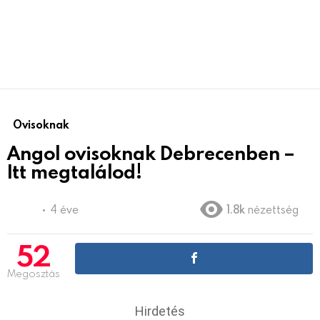
Ovisoknak
Angol ovisoknak Debrecenben –
Itt megtalálod!
4 éve
1.8k
nézettség
52
Megosztás
Hirdetés