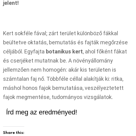
jelent!
Kert sokféle fával; zárt terület különböző fákkal
beültetve oktatás, bemutatás és fajták megőrzése
céljából. Egyfajta
botanikus kert
, ahol főként fákat
és cserjéket mutatnak be. A növényállomány
jellemzően nem homogén: akár kis területen is
számtalan faj nő. Többféle céllal alakítják ki: ritka,
máshol honos fajok bemutatása, veszélyeztetett
fajok megmentése, tudományos vizsgálatok.
Írd meg az eredményed!
Share this: