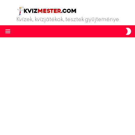
Kvízek, kvízjátékok, tesztek gyűjteménye
S
S
Menu