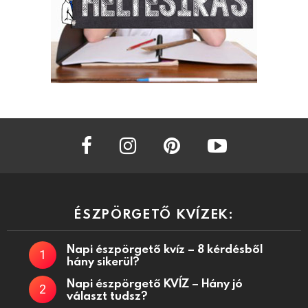
facebook
instagram
pinterest
youtube
ÉSZPÖRGETŐ KVÍZEK:
Napi észpörgető kvíz – 8 kérdésből
hány sikerül?
Napi észpörgető KVÍZ – Hány jó
választ tudsz?