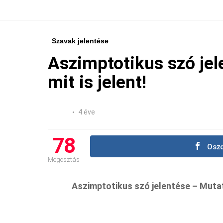
Szavak jelentése
Aszimptotikus szó jel
mit is jelent!
4 éve
78
Oszd
Megosztás
Aszimptotikus szó jelentése – Mutatj