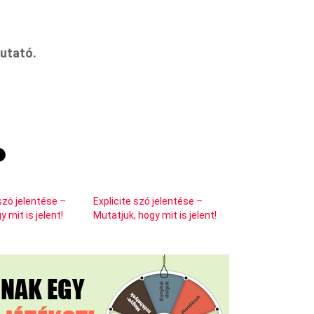
utató.
zó jelentése –
Explicite szó jelentése –
 mit is jelent!
Mutatjuk, hogy mit is jelent!