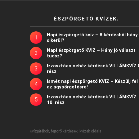
ÉSZPÖRGETŐ KVÍZEK:
Napi észpörgető kvíz – 8 kérdésből hány
sikerül?
Napi észpörgető KVÍZ – Hány jó választ
tudsz?
Izzasztóan nehéz kérdések VILLÁMKVÍZ 
rész
Ismét napi észpörgető KVÍZ – Készülj fel
az agypörgetésre!
Izzasztóan nehéz kérdések VILLÁMKVÍZ
10. rész
Kvízjátékok, fejtörő kérdések, kvízek oldala