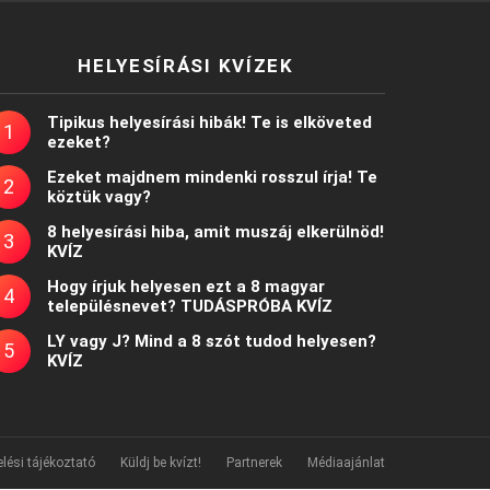
HELYESÍRÁSI KVÍZEK
Tipikus helyesírási hibák! Te is elköveted
ezeket?
Ezeket majdnem mindenki rosszul írja! Te
köztük vagy?
8 helyesírási hiba, amit muszáj elkerülnöd!
KVÍZ
Hogy írjuk helyesen ezt a 8 magyar
településnevet? TUDÁSPRÓBA KVÍZ
LY vagy J? Mind a 8 szót tudod helyesen?
KVÍZ
lési tájékoztató
Küldj be kvízt!
Partnerek
Médiaajánlat