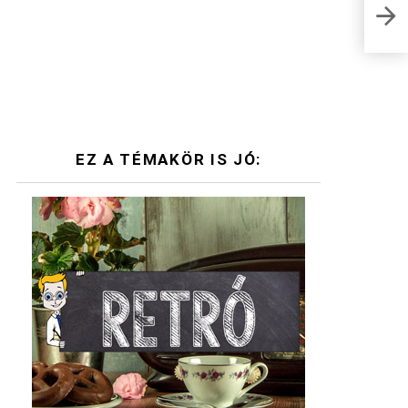
Trág
mit i
EZ A TÉMAKÖR IS JÓ: