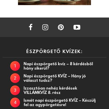
facebook
instagram
pinterest
youtube
ÉSZPÖRGETŐ KVÍZEK:
Napi észpörgető kvíz – 8 kérdésből
hány sikerül?
Napi észpörgető KVÍZ – Hány jó
választ tudsz?
Izzasztóan nehéz kérdések
VILLÁMKVÍZ 8. rész
Ismét napi észpörgető KVÍZ – Készülj
fel az agypörgetésre!