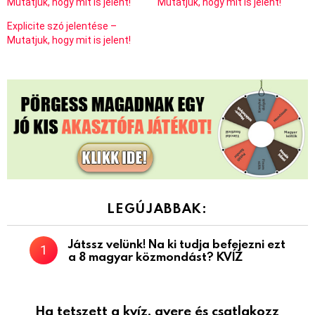
Mutatjuk, hogy mit is jelent!
Mutatjuk, hogy mit is jelent!
Explicite szó jelentése –
Mutatjuk, hogy mit is jelent!
LEGÚJABBAK:
Játssz velünk! Na ki tudja befejezni ezt
a 8 magyar közmondást? KVÍZ
Ha tetszett a kvíz, gyere és csatlakozz