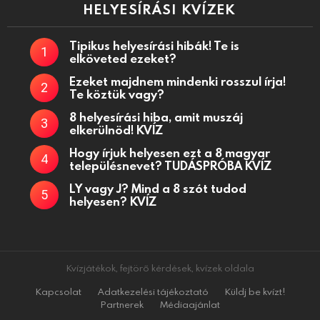
HELYESÍRÁSI KVÍZEK
Tipikus helyesírási hibák! Te is
elköveted ezeket?
Ezeket majdnem mindenki rosszul írja!
Te köztük vagy?
8 helyesírási hiba, amit muszáj
elkerülnöd! KVÍZ
Hogy írjuk helyesen ezt a 8 magyar
településnevet? TUDÁSPRÓBA KVÍZ
LY vagy J? Mind a 8 szót tudod
helyesen? KVÍZ
Kvízjátékok, fejtörő kérdések, kvízek oldala
Kapcsolat
Adatkezelési tájékoztató
Küldj be kvízt!
Partnerek
Médiaajánlat