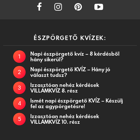
facebook
instagram
pinterest
youtube
ÉSZPÖRGETŐ KVÍZEK:
Napi észpörgető kvíz – 8 kérdésből
hány sikerül?
Napi észpörgető KVÍZ – Hány jó
választ tudsz?
Izzasztóan nehéz kérdések
VILLÁMKVÍZ 8. rész
Ismét napi észpörgető KVÍZ – Készülj
fel az agypörgetésre!
Izzasztóan nehéz kérdések
VILLÁMKVÍZ 10. rész