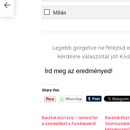
ered?
Milán
0
%
Lejjebb görgetve ne felejtsd 
kérdésre válaszoltál jól! K
Írd meg az eredményed!
Share this:
WhatsApp
Barátok közt kvíz – ismerd fel
Barátok Közt
a szereplőket a fura képekről
Szomszédok k
két népszerű