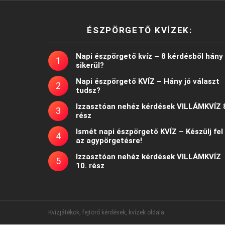
ÉSZPÖRGETŐ KVÍZEK:
Napi észpörgető kvíz – 8 kérdésből hány
sikerül?
Napi észpörgető KVÍZ – Hány jó választ
tudsz?
Izzasztóan nehéz kérdések VILLÁMKVÍZ 
rész
Ismét napi észpörgető KVÍZ – Készülj fel
az agypörgetésre!
Izzasztóan nehéz kérdések VILLÁMKVÍZ
10. rész
Kvízjátékok, fejtörő kérdések, kvízek oldala