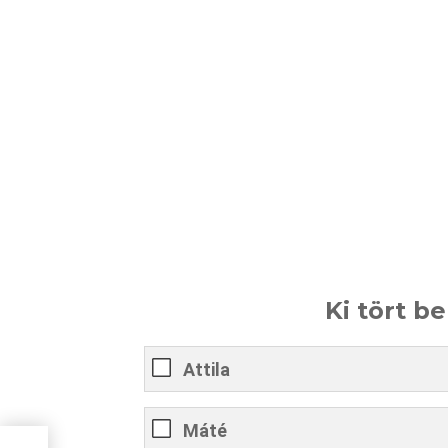
Ki tört b
Attila
Máté