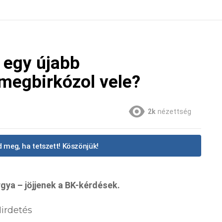
t egy újabb
megbirkózol vele?
2k
nézettség
 meg, ha tetszett! Köszönjük!
rgya – jöjjenek a BK-kérdések.
irdetés