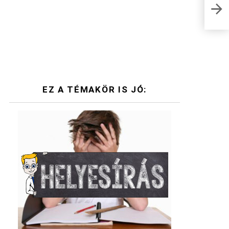
Újab
teli
EZ A TÉMAKÖR IS JÓ: