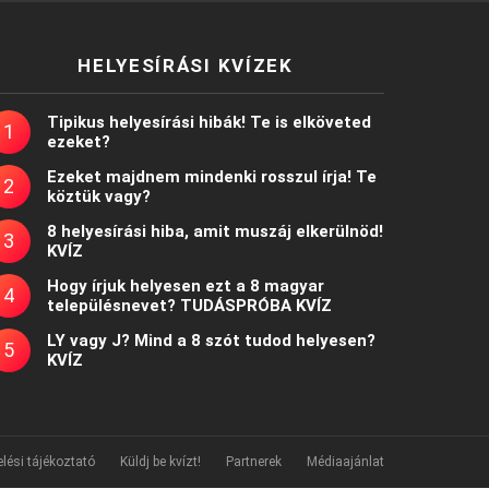
HELYESÍRÁSI KVÍZEK
Tipikus helyesírási hibák! Te is elköveted
ezeket?
Ezeket majdnem mindenki rosszul írja! Te
köztük vagy?
8 helyesírási hiba, amit muszáj elkerülnöd!
KVÍZ
Hogy írjuk helyesen ezt a 8 magyar
településnevet? TUDÁSPRÓBA KVÍZ
LY vagy J? Mind a 8 szót tudod helyesen?
KVÍZ
lési tájékoztató
Küldj be kvízt!
Partnerek
Médiaajánlat