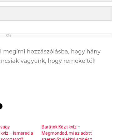
0%
el megírni hozzászólásba, hogy hány
íváncsiak vagyunk, hogy remekeltél!
 vagy
Barátok Közt kvíz –
víz – ismered a
Megmondod, mi az adott
 sorozatot?
szereplőt alakító színész