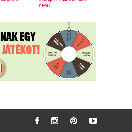
neve?
facebook
instagram
pinterest
youtube