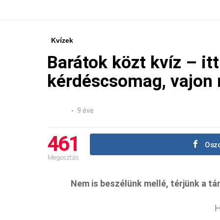
Kvízek
Barátok közt kvíz – it
kérdéscsomag, vajon 
9 éve
461
Oszd
Megosztás
Nem is beszélünk mellé, térjünk a tá
H