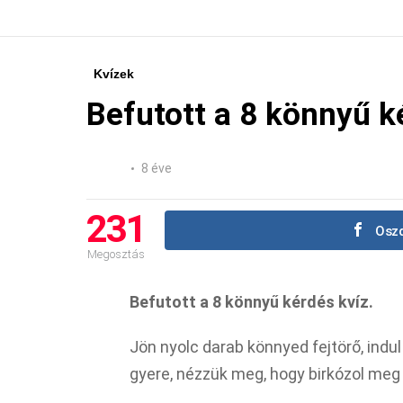
Kvízek
Befutott a 8 könnyű k
8 éve
231
Oszd
Megosztás
Befutott a 8 könnyű kérdés kvíz.
Jön nyolc darab könnyed fejtörő, indu
gyere, nézzük meg, hogy birkózol meg 