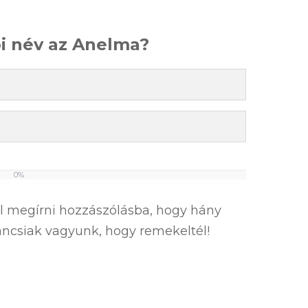
ői név az Anelma?
0%
el megírni hozzászólásba, hogy hány
íváncsiak vagyunk, hogy remekeltél!