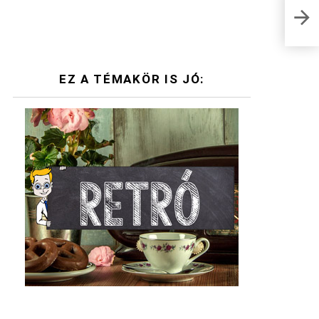
Lesz
Tud
EZ A TÉMAKÖR IS JÓ: