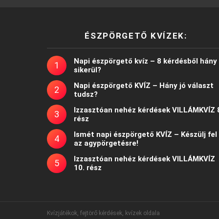
ÉSZPÖRGETŐ KVÍZEK:
Napi észpörgető kvíz – 8 kérdésből hány
sikerül?
Napi észpörgető KVÍZ – Hány jó választ
tudsz?
Izzasztóan nehéz kérdések VILLÁMKVÍZ 
rész
Ismét napi észpörgető KVÍZ – Készülj fel
az agypörgetésre!
Izzasztóan nehéz kérdések VILLÁMKVÍZ
10. rész
Kvízjátékok, fejtörő kérdések, kvízek oldala