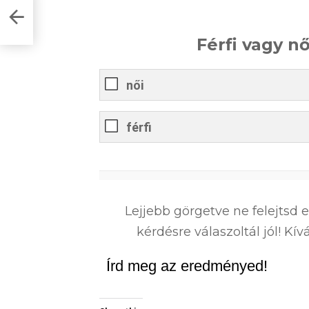
?
Férfi vagy n
női
férfi
0
%
Lejjebb görgetve ne felejtsd 
kérdésre válaszoltál jól! K
Írd meg az eredményed!