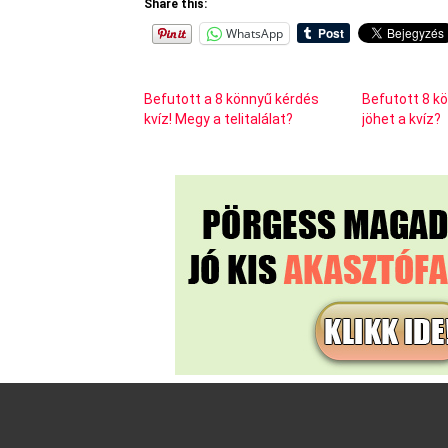
Share this:
WhatsApp
Befutott a 8 könnyű kérdés
Befutott 8 k
kvíz! Megy a telitalálat?
jöhet a kvíz?