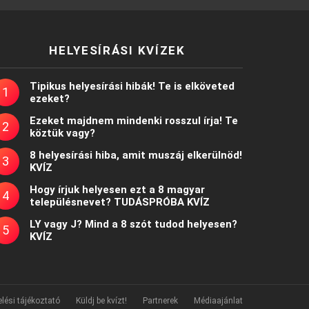
HELYESÍRÁSI KVÍZEK
Tipikus helyesírási hibák! Te is elköveted
ezeket?
Ezeket majdnem mindenki rosszul írja! Te
köztük vagy?
8 helyesírási hiba, amit muszáj elkerülnöd!
KVÍZ
Hogy írjuk helyesen ezt a 8 magyar
településnevet? TUDÁSPRÓBA KVÍZ
LY vagy J? Mind a 8 szót tudod helyesen?
KVÍZ
lési tájékoztató
Küldj be kvízt!
Partnerek
Médiaajánlat