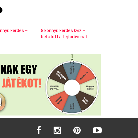
önnyű kérdés –
8 könnyű kérdés kvíz –
befutott a fejtörővonat
facebook
instagram
pinterest
youtube