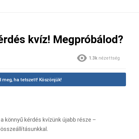
érdés kvíz! Megpróbálod?
1.3k
nézettség
 meg, ha tetszett! Köszönjük!
l a könnyű kérdés kvízünk újabb része –
összeállításunkkal.