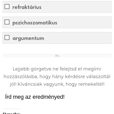
refraktárius
pszichoszomatikus
argumentum
0%
0
%
Lejjebb görgetve ne felejtsd el megírni
hozzászólásba, hogy hány kérdésre válaszoltál
jól! Kíváncsiak vagyunk, hogy remekeltél!
Írd meg az eredményed!
Share this: