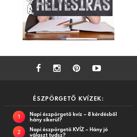
facebook
instagram
pinterest
youtube
ÉSZPÖRGETŐ KVÍZEK:
Napi észpörgető kvíz – 8 kérdésből
hány sikerül?
Napi észpörgető KVÍZ – Hány jó
választ tudsz?