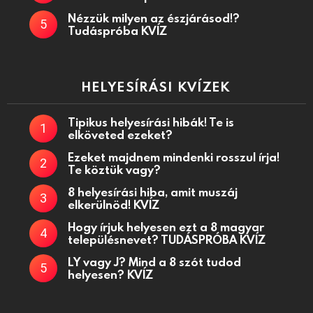
Nézzük milyen az észjárásod!?
Tudáspróba KVÍZ
HELYESÍRÁSI KVÍZEK
Tipikus helyesírási hibák! Te is
elköveted ezeket?
Ezeket majdnem mindenki rosszul írja!
Te köztük vagy?
8 helyesírási hiba, amit muszáj
elkerülnöd! KVÍZ
Hogy írjuk helyesen ezt a 8 magyar
településnevet? TUDÁSPRÓBA KVÍZ
LY vagy J? Mind a 8 szót tudod
helyesen? KVÍZ