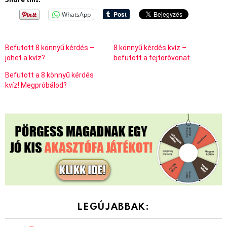
WhatsApp
Befutott 8 könnyű kérdés –
8 könnyű kérdés kvíz –
jöhet a kvíz?
befutott a fejtörővonat
Befutott a 8 könnyű kérdés
kvíz! Megpróbálod?
LEGÚJABBAK: