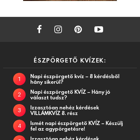
facebook
instagram
pinterest
youtube
ÉSZPÖRGETŐ KVÍZEK:
Napi észpörgető kvíz – 8 kérdésből
hány sikerül?
Napi észpörgető KVÍZ – Hány jó
választ tudsz?
Izzasztóan nehéz kérdések
VILLÁMKVÍZ 8. rész
Ismét napi észpörgető KVÍZ – Készülj
fel az agypörgetésre!
Izzasztóan nehéz kérdések