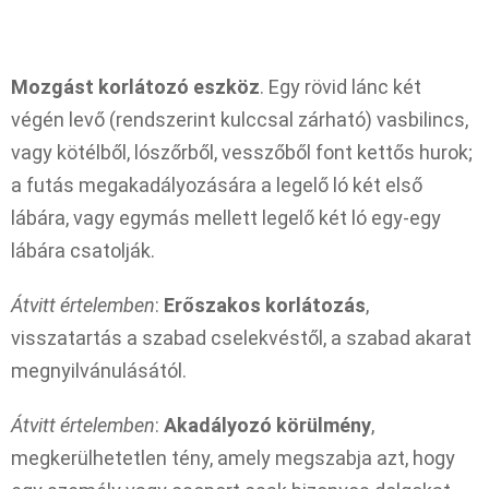
Mozgást korlátozó eszköz
. Egy rövid lánc két
végén levő (rendszerint kulccsal zárható) vasbilincs,
vagy kötélből, lószőrből, vesszőből font kettős hurok;
a futás megakadályozására a legelő ló két első
lábára, vagy egymás mellett legelő két ló egy-egy
lábára csatolják.
Átvitt értelemben
:
Erőszakos korlátozás
,
visszatartás a szabad cselekvéstől, a szabad akarat
megnyilvánulásától.
Átvitt értelemben
:
Akadályozó körülmény
,
megkerülhetetlen tény, amely megszabja azt, hogy