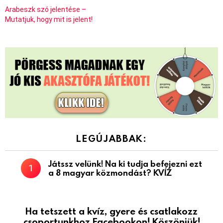
Arabeszk szó jelentése –
Mutatjuk, hogy mit is jelent!
LEGÚJABBAK:
Játssz velünk! Na ki tudja befejezni ezt
a 8 magyar közmondást? KVÍZ
Ha tetszett a kvíz, gyere és csatlakozz
csoportunkhoz Facebookon! Köszönjük!