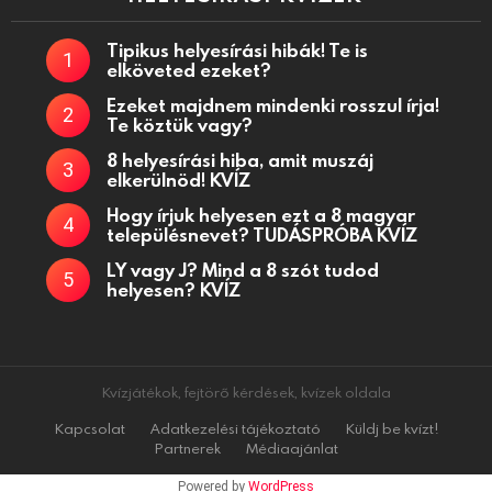
Tipikus helyesírási hibák! Te is
elköveted ezeket?
Ezeket majdnem mindenki rosszul írja!
Te köztük vagy?
8 helyesírási hiba, amit muszáj
elkerülnöd! KVÍZ
Hogy írjuk helyesen ezt a 8 magyar
településnevet? TUDÁSPRÓBA KVÍZ
LY vagy J? Mind a 8 szót tudod
helyesen? KVÍZ
Kvízjátékok, fejtörő kérdések, kvízek oldala
Kapcsolat
Adatkezelési tájékoztató
Küldj be kvízt!
Partnerek
Médiaajánlat
Powered by
WordPress