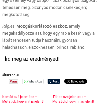
egy személy vagy csoport csak bizonyos dolgokat
tehessen meg, bizonyos módon cselekedjen;
megkötöttség.
Régies
:
Mozgáskorlátozó eszköz
, amely
megakadályozza azt, hogy egy rab a kezét vagy a
lábát rendesen tudja használni, gyorsan
haladhasson, elszökhessen; bilincs, rablánc.
Írd meg az eredményed!
Share this:
WhatsApp
Nomád szó jelentése –
Táltos szó jelentése –
Mutatjuk, hogy mit is jelent!
Mutatjuk, hogy mit is jelent!