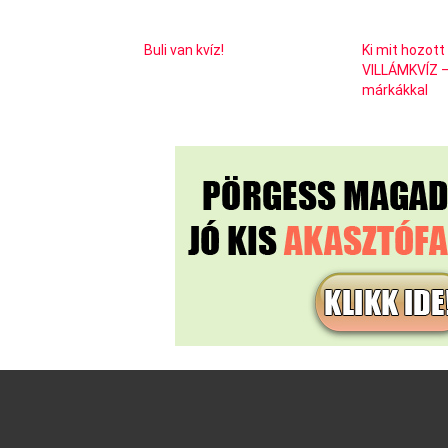
Buli van kvíz!
Ki mit hozott
VILLÁMKVÍZ –
márkákkal