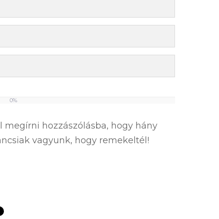
0%
el megírni hozzászólásba, hogy hány
íváncsiak vagyunk, hogy remekeltél!