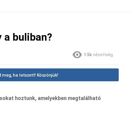
y a buliban?
1.5k
nézettség
 meg, ha tetszett! Köszönjük!
sokat hoztunk, amelyekben megtalálható