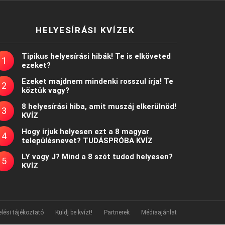
HELYESÍRÁSI KVÍZEK
Tipikus helyesírási hibák! Te is elköveted
ezeket?
Ezeket majdnem mindenki rosszul írja! Te
köztük vagy?
8 helyesírási hiba, amit muszáj elkerülnöd!
KVÍZ
Hogy írjuk helyesen ezt a 8 magyar
településnevet? TUDÁSPRÓBA KVÍZ
LY vagy J? Mind a 8 szót tudod helyesen?
KVÍZ
lési tájékoztató
Küldj be kvízt!
Partnerek
Médiaajánlat