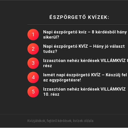
ÉSZPÖRGETŐ KVÍZEK:
Napi észpörgető kvíz – 8 kérdésből hány
sikerül?
Napi észpörgető KVÍZ – Hány jó választ
tudsz?
Izzasztóan nehéz kérdések VILLÁMKVÍZ 
rész
Ismét napi észpörgető KVÍZ – Készülj fel
az agypörgetésre!
Izzasztóan nehéz kérdések VILLÁMKVÍZ
10. rész
Kvízjátékok, fejtörő kérdések, kvízek oldala