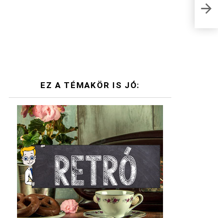
8 fe
Tud
EZ A TÉMAKÖR IS JÓ: