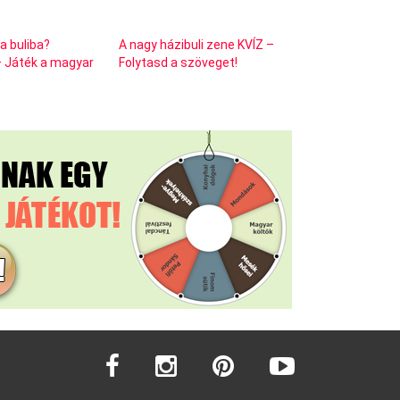
 a buliba?
A nagy házibuli zene KVÍZ –
 Játék a magyar
Folytasd a szöveget!
facebook
instagram
pinterest
youtube