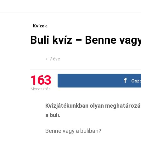
Kvízek
Buli kvíz – Benne vag
7 éve
163
Oszd
Megosztás
Kvízjátékunkban olyan meghatározá
a buli.
Benne vagy a buliban?