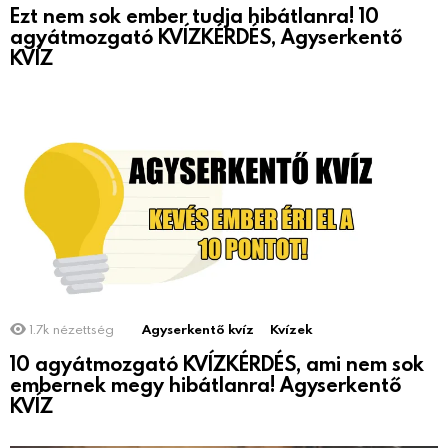
Ezt nem sok ember tudja hibátlanra! 10
agyátmozgató KVÍZKÉRDÉS, Agyserkentő
KVÍZ
1.7k
nézettség
Agyserkentő kvíz
Kvízek
10 agyátmozgató KVÍZKÉRDÉS, ami nem sok
embernek megy hibátlanra! Agyserkentő
KVÍZ