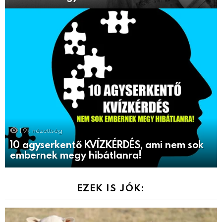
1.9k
nézettség
10 agyserkentő KVÍZKÉRDÉS, ami nem sok
embernek megy hibátlanra!
EZEK IS JÓK: