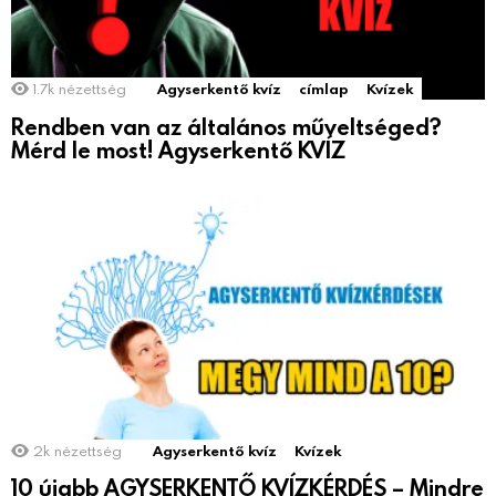
1.7k
nézettség
Agyserkentő kvíz
címlap
Kvízek
Rendben van az általános műveltséged?
Mérd le most! Agyserkentő KVÍZ
2k
nézettség
Agyserkentő kvíz
Kvízek
10 újabb AGYSERKENTŐ KVÍZKÉRDÉS – Mindre