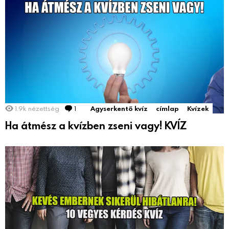
1.9k
nézettség
1
Comment
Agyserkentő kvíz
címlap
Kvízek
Ha átmész a kvízben zseni vagy! KVÍZ