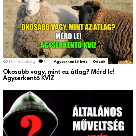
1.9k
nézettség
1
Comment
Agyserkentő kvíz
Kvízek
Okosabb vagy, mint az átlag? Mérd le!
Agyserkentő KVÍZ