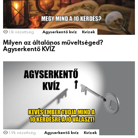
1.1k
nézettség
Agyserkentő kvíz
Kvízek
Milyen az általános műveltséged?
Agyserkentő KVÍZ
1.9k
nézettség
Agyserkentő kvíz
Kvízek