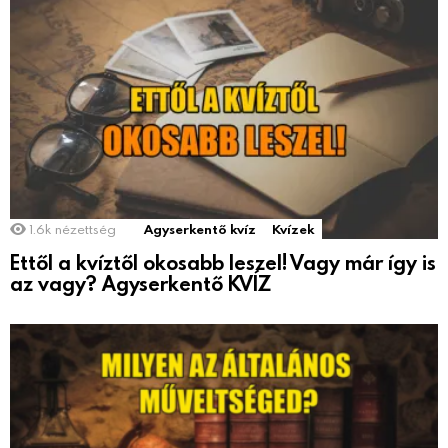
1.6k
nézettség
Agyserkentő kvíz
Kvízek
Ettől a kvíztől okosabb leszel! Vagy már így is
az vagy? Agyserkentő KVÍZ