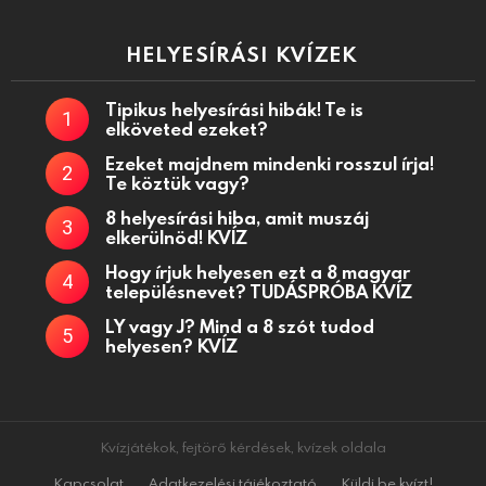
HELYESÍRÁSI KVÍZEK
Tipikus helyesírási hibák! Te is
elköveted ezeket?
Ezeket majdnem mindenki rosszul írja!
Te köztük vagy?
8 helyesírási hiba, amit muszáj
elkerülnöd! KVÍZ
Hogy írjuk helyesen ezt a 8 magyar
településnevet? TUDÁSPRÓBA KVÍZ
LY vagy J? Mind a 8 szót tudod
helyesen? KVÍZ
Kvízjátékok, fejtörő kérdések, kvízek oldala
Kapcsolat
Adatkezelési tájékoztató
Küldj be kvízt!