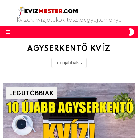
Kvízek, kvízjátékok, tesztek gyűjteménye
S
S
Menu
AGYSERKENTŐ KVÍZ
LEGUTÓBBIAK