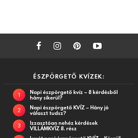
facebook
instagram
pinterest
youtube
ÉSZPÖRGETŐ KVÍZEK:
Napi észpörgető kvíz – 8 kérdésből
hány sikerül?
Napi észpörgető KVÍZ – Hány jó
választ tudsz?
Izzasztóan nehéz kérdések
VILLÁMKVÍZ 8. rész