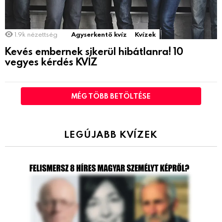
1.9k
nézettség
Agyserkentő kvíz
Kvízek
Kevés embernek sikerül hibátlanra! 10
vegyes kérdés KVÍZ
MÉG TÖBB BETÖLTÉSE
LEGÚJABB KVÍZEK