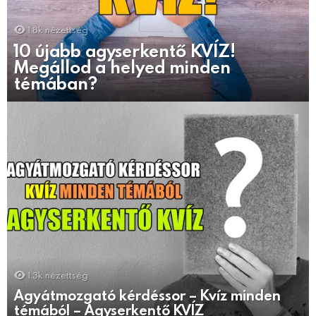
1.8k
nézettség
10 újabb agyserkentő KVÍZ!
Megállod a helyed minden
témában?
1.3k
nézettség
Agyátmozgató kérdéssor – Kvíz minden
témából – Agyserkentő KVÍZ