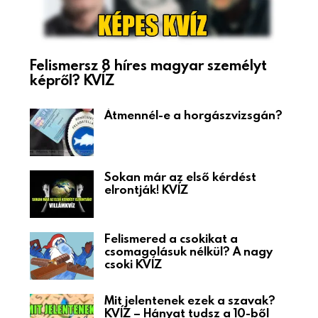
Felismersz 8 híres magyar személyt
képről? KVÍZ
Átmennél-e a horgászvizsgán?
Sokan már az első kérdést
elrontják! KVÍZ
Felismered a csokikat a
csomagolásuk nélkül? A nagy
csoki KVÍZ
Mit jelentenek ezek a szavak?
KVÍZ – Hányat tudsz a 10-ből