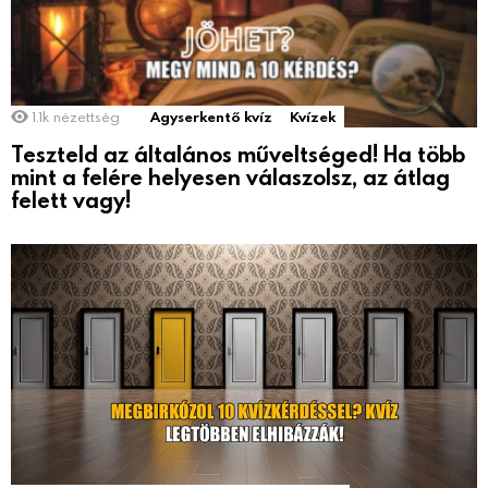
1.1k
nézettség
Agyserkentő kvíz
Kvízek
Teszteld az általános műveltséged! Ha több
mint a felére helyesen válaszolsz, az átlag
felett vagy!