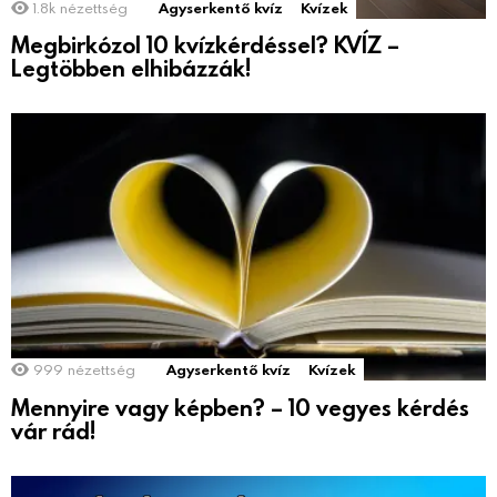
1.8k
nézettség
Agyserkentő kvíz
Kvízek
Megbirkózol 10 kvízkérdéssel? KVÍZ –
Legtöbben elhibázzák!
999
nézettség
Agyserkentő kvíz
Kvízek
Mennyire vagy képben? – 10 vegyes kérdés
vár rád!