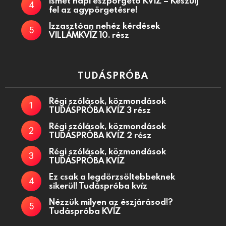
Ismét napi észpörgető KVÍZ – Készülj
fel az agypörgetésre!
Izzasztóan nehéz kérdések
VILLÁMKVÍZ 10. rész
TUDÁSPRÓBA
Régi szólások, közmondások
TUDÁSPRÓBA KVÍZ 3 rész
Régi szólások, közmondások
TUDÁSPRÓBA KVÍZ 2 rész
Régi szólások, közmondások
TUDÁSPRÓBA KVÍZ
Ez csak a legdörzsöltebbeknek
sikerül! Tudáspróba kvíz
Nézzük milyen az észjárásod!?
Tudáspróba KVÍZ