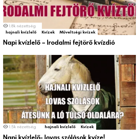
1.8k
nézettség
hajnali kvízlelő
Kvízek
Műveltségi kvízek
Napi kvízlelő – Irodalmi fejtörő kvízdió
1.5k
nézettség
hajnali kvízlelő
Kvízek
Napi kvízlelő- lovas szólások kvíze!