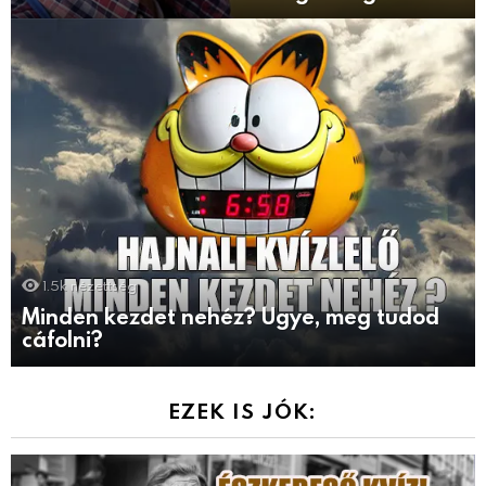
1.5k
nézettség
Minden kezdet nehéz? Ugye, meg tudod
cáfolni?
EZEK IS JÓK: