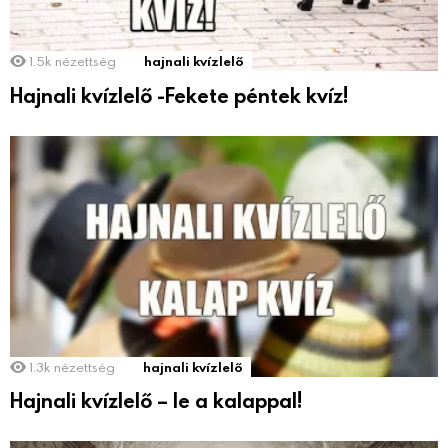
1.5k
nézettség
hajnali kvízlelő
Hajnali kvízlelő -Fekete péntek kvíz!
1.3k
nézettség
hajnali kvízlelő
Hajnali kvízlelő – le a kalappal!