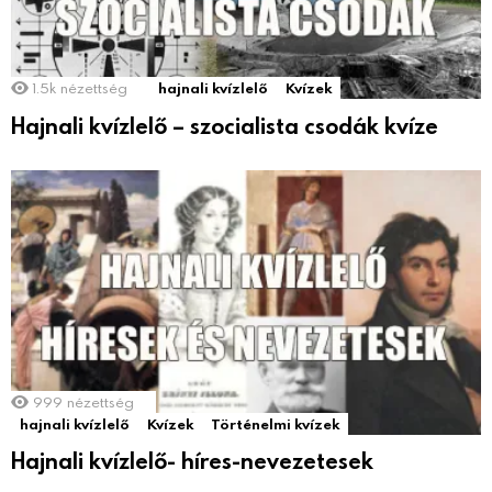
1.5k
nézettség
hajnali kvízlelő
Kvízek
Hajnali kvízlelő – szocialista csodák kvíze
999
nézettség
hajnali kvízlelő
Kvízek
Történelmi kvízek
Hajnali kvízlelő- híres-nevezetesek