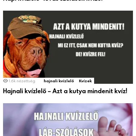
1.6k
nézettség
hajnali kvízlelő
Kvízek
Hajnali kvízlelő – Azt a kutya mindenit kvíz!