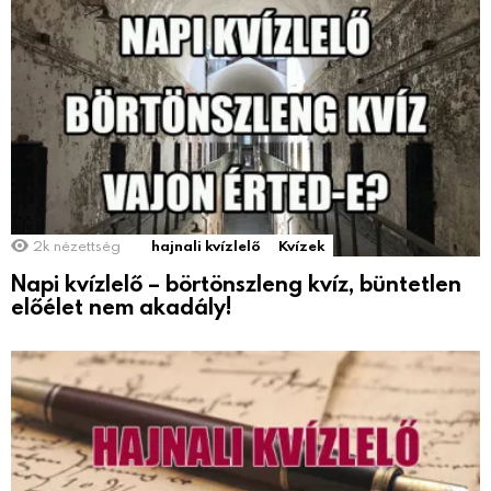
2k
nézettség
hajnali kvízlelő
Kvízek
Napi kvízlelő – börtönszleng kvíz, büntetlen
előélet nem akadály!