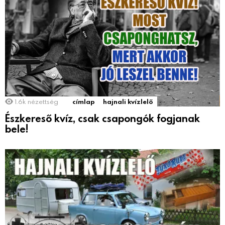
1.6k
nézettség
címlap
hajnali kvízlelő
Észkereső kvíz, csak csapongók fogjanak
bele!