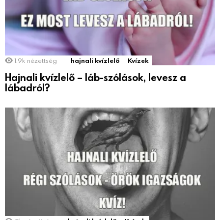
1.9k
nézettség
hajnali kvízlelő
Kvízek
Hajnali kvízlelő – láb-szólások, levesz a
lábadról?