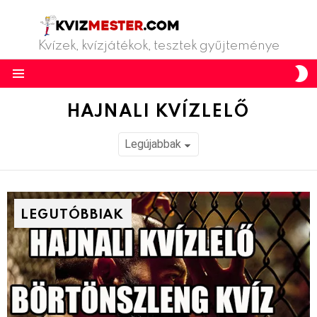
Kvízek, kvízjátékok, tesztek gyűjteménye
S
S
Menu
HAJNALI KVÍZLELŐ
LEGUTÓBBIAK