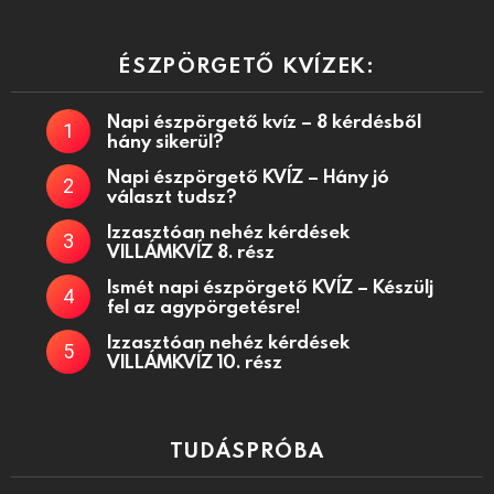
ÉSZPÖRGETŐ KVÍZEK:
Napi észpörgető kvíz – 8 kérdésből
hány sikerül?
Napi észpörgető KVÍZ – Hány jó
választ tudsz?
Izzasztóan nehéz kérdések
VILLÁMKVÍZ 8. rész
Ismét napi észpörgető KVÍZ – Készülj
fel az agypörgetésre!
Izzasztóan nehéz kérdések
VILLÁMKVÍZ 10. rész
TUDÁSPRÓBA