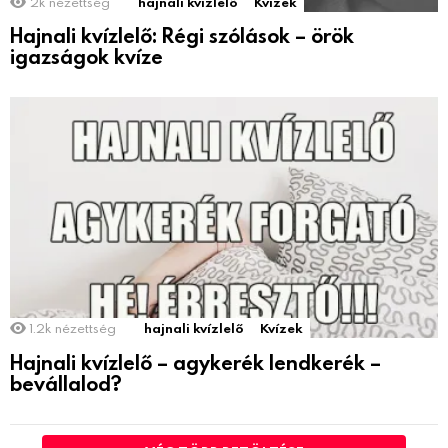
2k
nézettség
hajnali kvízlelő
Kvízek
Hajnali kvízlelő: Régi szólások – örök
igazságok kvíze
1.2k
nézettség
hajnali kvízlelő
Kvízek
Hajnali kvízlelő – agykerék lendkerék –
bevállalod?