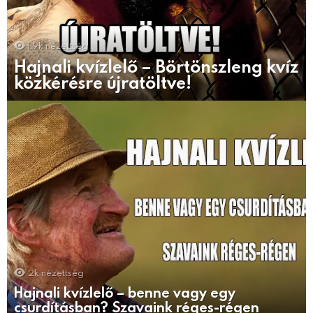
1.9k
nézettség
Hajnali kvízlelő – Börtönszleng kvíz
közkérésre újratöltve!
2k
nézettség
Hajnali kvízlelő – benne vagy egy
csurdításban? Szavaink réges-régen