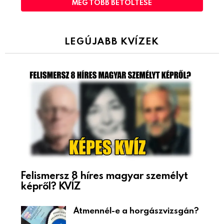
MÉG TÖBB BETÖLTÉSE
LEGÚJABB KVÍZEK
Felismersz 8 híres magyar személyt
képről? KVÍZ
Átmennél-e a horgászvizsgán?