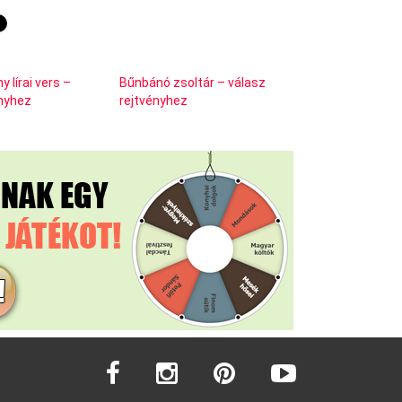
y lírai vers –
Bűnbánó zsoltár – válasz
ényhez
rejtvényhez
facebook
instagram
pinterest
youtube