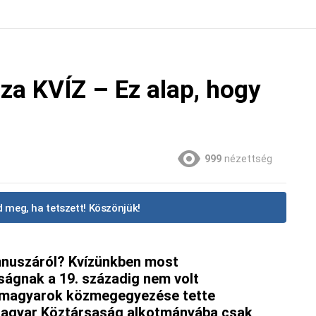
a KVÍZ – Ez alap, hogy
999
nézettség
 meg, ha tetszett! Köszönjük!
nuszáról? Kvízünkben most
ágnak a 19. századig nem volt
a magyarok közmegegyezése tette
Magyar Köztársaság alkotmányába csak