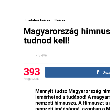
Irodalmi kvízek
Kvízek
Magyarország himnusz
tudnod kell!
3 éve
393
Oszd
Megosztás
Mennyit tudsz Magyarország him
lemérheted a tudásod! A magyars
nemzeti himnusza. A Himnuszt 
nemzeti imádsággá, azonban a 