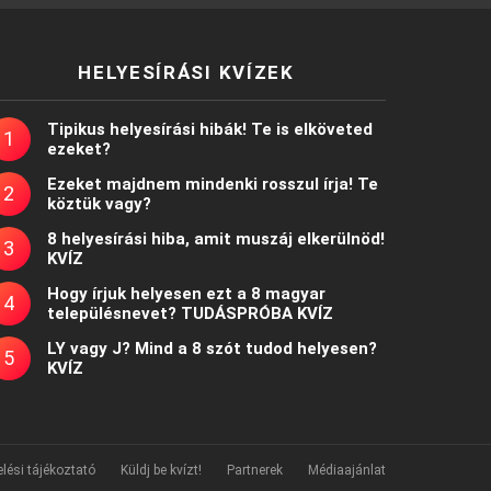
HELYESÍRÁSI KVÍZEK
Tipikus helyesírási hibák! Te is elköveted
ezeket?
Ezeket majdnem mindenki rosszul írja! Te
köztük vagy?
8 helyesírási hiba, amit muszáj elkerülnöd!
KVÍZ
Hogy írjuk helyesen ezt a 8 magyar
településnevet? TUDÁSPRÓBA KVÍZ
LY vagy J? Mind a 8 szót tudod helyesen?
KVÍZ
lési tájékoztató
Küldj be kvízt!
Partnerek
Médiaajánlat