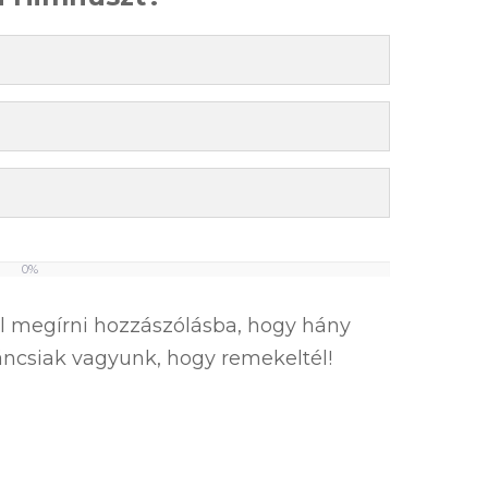
0%
el megírni hozzászólásba, hogy hány
íváncsiak vagyunk, hogy remekeltél!