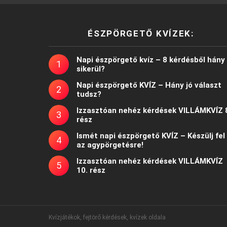
ÉSZPÖRGETŐ KVÍZEK:
Napi észpörgető kvíz – 8 kérdésből hány
sikerül?
Napi észpörgető KVÍZ – Hány jó választ
tudsz?
Izzasztóan nehéz kérdések VILLÁMKVÍZ 
rész
Ismét napi észpörgető KVÍZ – Készülj fel
az agypörgetésre!
Izzasztóan nehéz kérdések VILLÁMKVÍZ
10. rész
Kvízjátékok, fejtörő kérdések, kvízek oldala