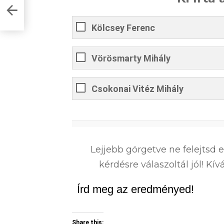
nagy
Kölcsey Ferenc
Vörösmarty Mihály
Csokonai Vitéz Mihály
0
%
Lejjebb görgetve ne felejtsd 
kérdésre válaszoltál jól! K
Írd meg az eredményed!
Share this: