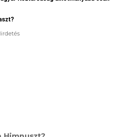
aszt?
irdetés
 a Himnuszt?