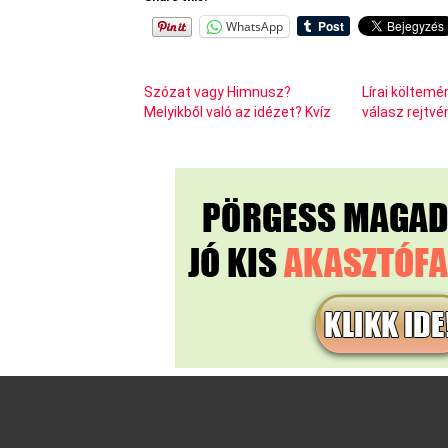
WhatsApp
Szózat vagy Himnusz?
Lírai költemén
Melyikből való az idézet? Kvíz
válasz rejtv