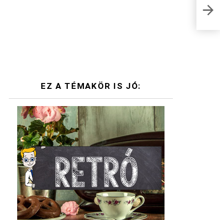
Köny
kere
KVÍZ
EZ A TÉMAKÖR IS JÓ: