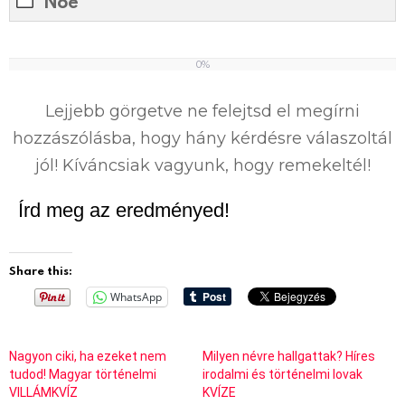
Noé
0%
0
%
Lejjebb görgetve ne felejtsd el megírni
hozzászólásba, hogy hány kérdésre válaszoltál
jól! Kíváncsiak vagyunk, hogy remekeltél!
Írd meg az eredményed!
Share this:
WhatsApp
Nagyon ciki, ha ezeket nem
Milyen névre hallgattak? Híres
tudod! Magyar történelmi
irodalmi és történelmi lovak
VILLÁMKVÍZ
KVÍZE