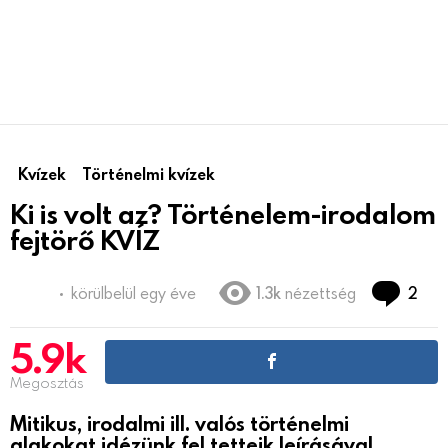
Kvízek
Történelmi kvízek
Ki is volt az? Történelem-irodalom
fejtörő KVÍZ
hoz
körülbelül egy éve
1.3k
nézettség
2
5.9k
Megosztás
Mitikus, irodalmi ill. valós történelmi
alakokat idézünk fel tetteik leírásával.