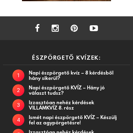
facebook
instagram
pinterest
youtube
ÉSZPÖRGETŐ KVÍZEK:
Napi észpörgető kvíz – 8 kérdésből
hány sikerül?
Napi észpörgető KVÍZ – Hány jó
választ tudsz?
Izzasztóan nehéz kérdések
VILLÁMKVÍZ 8. rész
Ismét napi észpörgető KVÍZ – Készülj
fel az agypörgetésre!
Izzasztóan nehéz kérdések