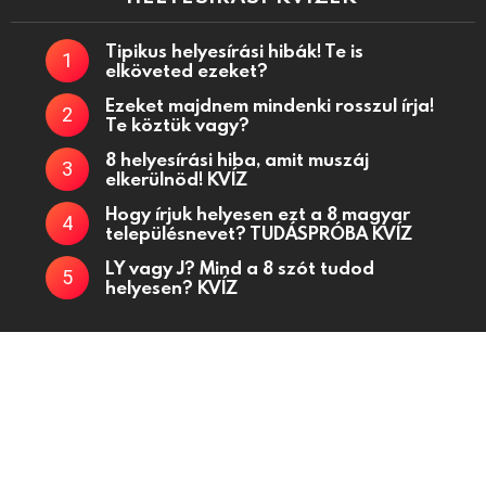
Tipikus helyesírási hibák! Te is
elköveted ezeket?
Ezeket majdnem mindenki rosszul írja!
Te köztük vagy?
8 helyesírási hiba, amit muszáj
elkerülnöd! KVÍZ
Hogy írjuk helyesen ezt a 8 magyar
településnevet? TUDÁSPRÓBA KVÍZ
LY vagy J? Mind a 8 szót tudod
helyesen? KVÍZ
Kvízjátékok, fejtörő kérdések, kvízek oldala
Kapcsolat
Adatkezelési tájékoztató
Küldj be kvízt!
Partnerek
Médiaajánlat
Powered by
WordPress