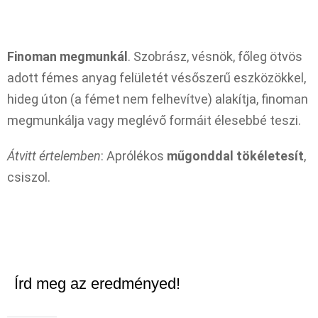
Finoman megmunkál
. Szobrász, vésnök, főleg ötvös
adott fémes anyag felületét vésőszerű eszközökkel,
hideg úton (a fémet nem felhevítve) alakítja, finoman
megmunkálja vagy meglévő formáit élesebbé teszi.
Átvitt értelemben
: Aprólékos
műgonddal tökéletesít
,
csiszol.
Írd meg az eredményed!