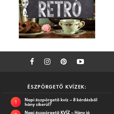
facebook
instagram
pinterest
youtube
ÉSZPÖRGETŐ KVÍZEK:
Napi észpörgető kvíz – 8 kérdésből
hány sikerül?
Napi észpörgető KVÍZ – Hány jó