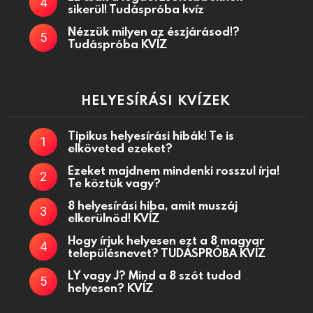
sikerül! Tudáspróba kvíz
Nézzük milyen az észjárásod!?
Tudáspróba KVÍZ
HELYESÍRÁSI KVÍZEK
Tipikus helyesírási hibák! Te is
elköveted ezeket?
Ezeket majdnem mindenki rosszul írja!
Te köztük vagy?
8 helyesírási hiba, amit muszáj
elkerülnöd! KVÍZ
Hogy írjuk helyesen ezt a 8 magyar
településnevet? TUDÁSPRÓBA KVÍZ
LY vagy J? Mind a 8 szót tudod
helyesen? KVÍZ