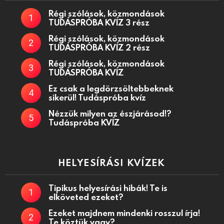
Régi szólások, közmondások
TUDÁSPRÓBA KVÍZ 3 rész
Régi szólások, közmondások
TUDÁSPRÓBA KVÍZ 2 rész
Régi szólások, közmondások
TUDÁSPRÓBA KVÍZ
Ez csak a legdörzsöltebbeknek
sikerül! Tudáspróba kvíz
Nézzük milyen az észjárásod!?
Tudáspróba KVÍZ
HELYESÍRÁSI KVÍZEK
Tipikus helyesírási hibák! Te is
elköveted ezeket?
Ezeket majdnem mindenki rosszul írja!
Te köztük vagy?