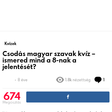
Kvízek
Csodás magyar szavak kvíz –
ismered mind a 8-nak a
jelentését?
Co
8 éve
1.8k
nézettség
1
674
Megosztás