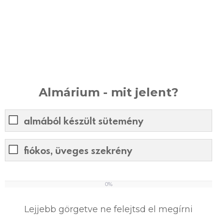
Almárium - mit jelent?
almából készült sütemény
fiókos, üveges szekrény
0%
0
%
Lejjebb görgetve ne felejtsd el megírni