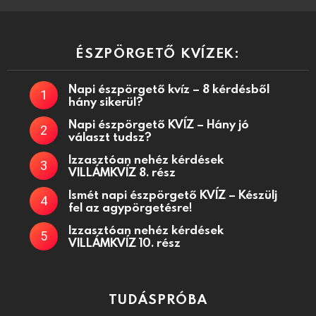
ÉSZPÖRGETŐ KVÍZEK:
Napi észpörgető kvíz – 8 kérdésből
hány sikerül?
Napi észpörgető KVÍZ – Hány jó
választ tudsz?
Izzasztóan nehéz kérdések
VILLÁMKVÍZ 8. rész
Ismét napi észpörgető KVÍZ – Készülj
fel az agypörgetésre!
Izzasztóan nehéz kérdések
VILLÁMKVÍZ 10. rész
TUDÁSPRÓBA