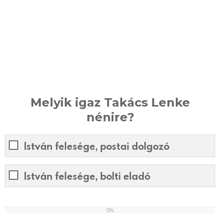
Melyik igaz Takács Lenke
nénire?
István felesége, postai dolgozó
István felesége, bolti eladó
0%
0