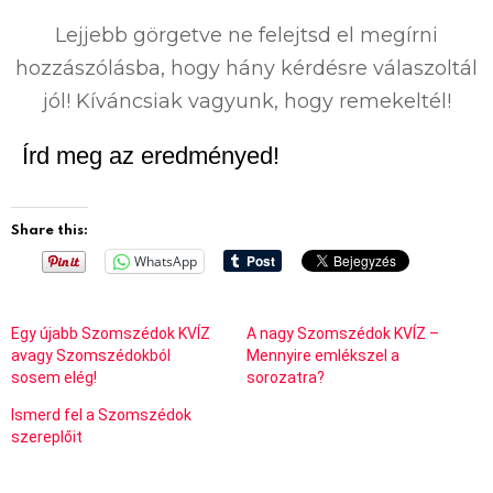
%
Lejjebb görgetve ne felejtsd el megírni
hozzászólásba, hogy hány kérdésre válaszoltál
jól! Kíváncsiak vagyunk, hogy remekeltél!
Írd meg az eredményed!
Share this:
WhatsApp
Egy újabb Szomszédok KVÍZ
A nagy Szomszédok KVÍZ –
avagy Szomszédokból
Mennyire emlékszel a
sosem elég!
sorozatra?
Ismerd fel a Szomszédok
szereplőit