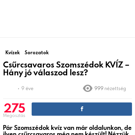
Kvízek
Sorozatok
Csűrcsavaros Szomszédok KVÍZ –
Hány jó válaszod lesz?
9 éve
999
nézettség
275
Megosztás
Pár Szomszédok kvíz van már oldalunkon, de
ilyen csűrcsavaros még nem készült! Nézzük,