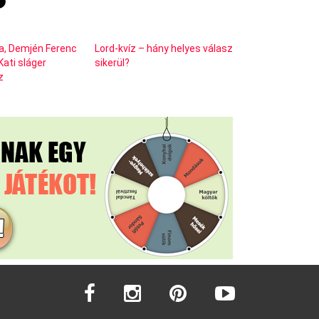
a, Demjén Ferenc
Lord-kvíz – hány helyes válasz
ati sláger
sikerül?
z
facebook
instagram
pinterest
youtube