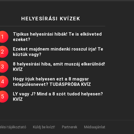
HELYESÍRÁSI KVÍZEK
Tipikus helyesírási hibák! Te is elköveted
ezeket?
Ezeket majdnem mindenki rosszul írja! Te
köztük vagy?
8 helyesírási hiba, amit muszáj elkerülnöd!
KVÍZ
Hogy írjuk helyesen ezt a 8 magyar
településnevet? TUDÁSPRÓBA KVÍZ
LY vagy J? Mind a 8 szót tudod helyesen?
KVÍZ
lési tájékoztató
Küldj be kvízt!
Partnerek
Médiaajánlat