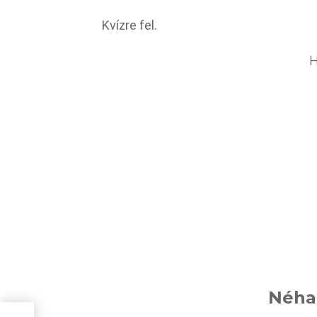
Kvízre fel.
H
Néha