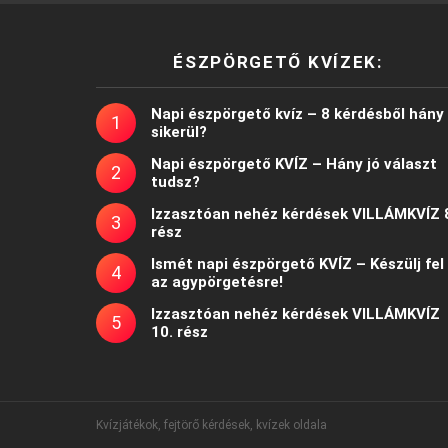
ÉSZPÖRGETŐ KVÍZEK:
Napi észpörgető kvíz – 8 kérdésből hány
sikerül?
Napi észpörgető KVÍZ – Hány jó választ
tudsz?
Izzasztóan nehéz kérdések VILLÁMKVÍZ 
rész
Ismét napi észpörgető KVÍZ – Készülj fel
az agypörgetésre!
Izzasztóan nehéz kérdések VILLÁMKVÍZ
10. rész
Kvízjátékok, fejtörő kérdések, kvízek oldala