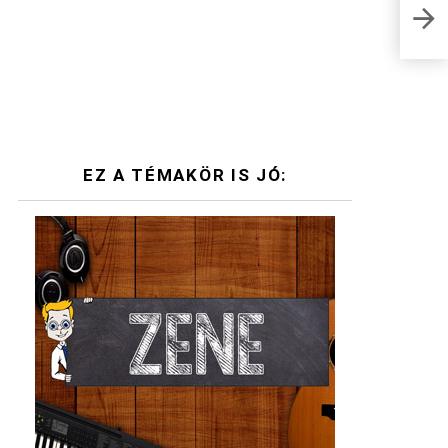
Pető
hely
EZ A TÉMAKÖR IS JÓ: