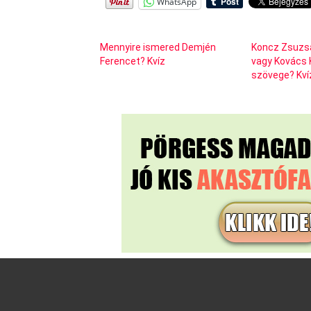
WhatsApp
Mennyire ismered Demjén
Koncz Zsuzs
Ferencet? Kvíz
vagy Kovács K
szövege? Kví