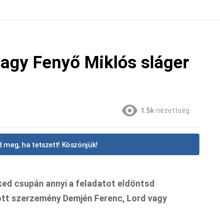
agy Fenyő Miklós sláger
1.5k
nézettség
 meg, ha tetszett! Köszönjük!
ked csupán annyi a feladatot eldöntsd
ott szerzemény Demjén Ferenc, Lord vagy