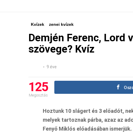
Kvízek
zenei kvízek
Demjén Ferenc, Lord v
szövege? Kvíz
9 éve
125
Oszd
Megosztás
Hoztunk 10 slágert és 3 előadót, ne
melyek tartoznak párba, azaz az ad
Fenyő Miklós előadásában ismerjük.