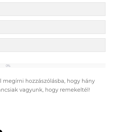
0%
el megírni hozzászólásba, hogy hány
íváncsiak vagyunk, hogy remekeltél!