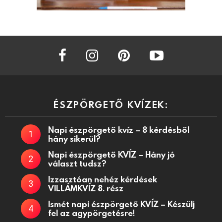
facebook
instagram
pinterest
youtube
ÉSZPÖRGETŐ KVÍZEK:
Napi észpörgető kvíz – 8 kérdésből
hány sikerül?
Napi észpörgető KVÍZ – Hány jó
választ tudsz?
Izzasztóan nehéz kérdések
VILLÁMKVÍZ 8. rész
Ismét napi észpörgető KVÍZ – Készülj
fel az agypörgetésre!