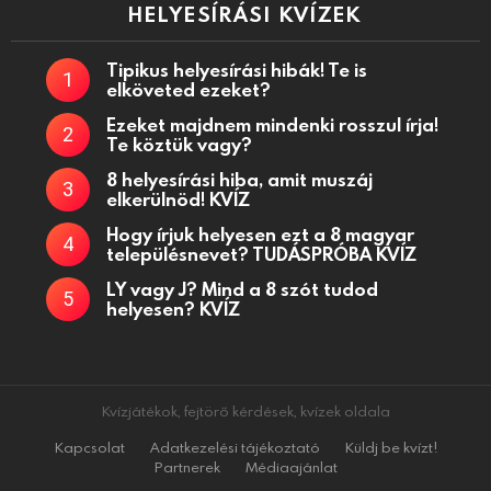
HELYESÍRÁSI KVÍZEK
Tipikus helyesírási hibák! Te is
elköveted ezeket?
Ezeket majdnem mindenki rosszul írja!
Te köztük vagy?
8 helyesírási hiba, amit muszáj
elkerülnöd! KVÍZ
Hogy írjuk helyesen ezt a 8 magyar
településnevet? TUDÁSPRÓBA KVÍZ
LY vagy J? Mind a 8 szót tudod
helyesen? KVÍZ
Kvízjátékok, fejtörő kérdések, kvízek oldala
Kapcsolat
Adatkezelési tájékoztató
Küldj be kvízt!
Partnerek
Médiaajánlat