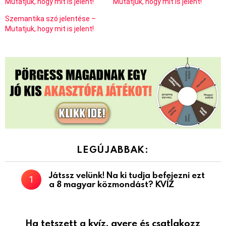
Mutatjuk, hogy mit is jelent!
Mutatjuk, hogy mit is jelent!
Szemantika szó jelentése –
Mutatjuk, hogy mit is jelent!
LEGÚJABBAK:
Játssz velünk! Na ki tudja befejezni ezt
a 8 magyar közmondást? KVÍZ
Ha tetszett a kvíz, gyere és csatlakozz