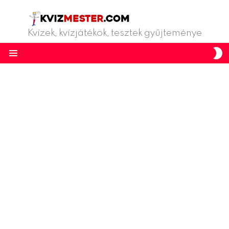
Kvízek, kvízjátékok, tesztek gyűjteménye
S
S
Menu