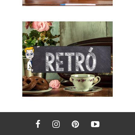
facebook
instagram
pinterest
youtube