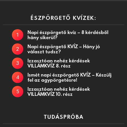
ÉSZPÖRGETŐ KVÍZEK:
Napi észpörgető kvíz – 8 kérdésből
hány sikerül?
Napi észpörgető KVÍZ – Hány jó
választ tudsz?
Izzasztóan nehéz kérdések
VILLÁMKVÍZ 8. rész
Ismét napi észpörgető KVÍZ – Készülj
fel az agypörgetésre!
Izzasztóan nehéz kérdések
VILLÁMKVÍZ 10. rész
TUDÁSPRÓBA