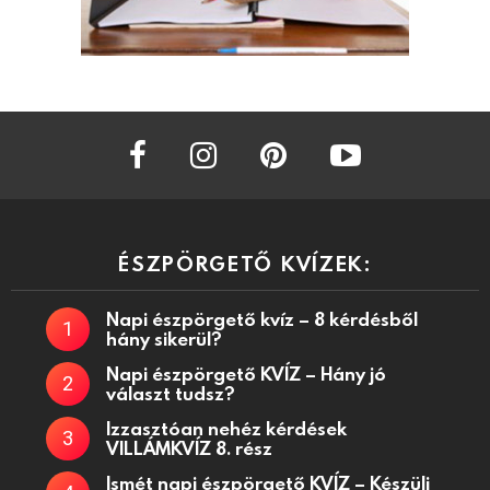
facebook
instagram
pinterest
youtube
ÉSZPÖRGETŐ KVÍZEK:
Napi észpörgető kvíz – 8 kérdésből
hány sikerül?
Napi észpörgető KVÍZ – Hány jó
választ tudsz?
Izzasztóan nehéz kérdések
VILLÁMKVÍZ 8. rész
Ismét napi észpörgető KVÍZ – Készülj