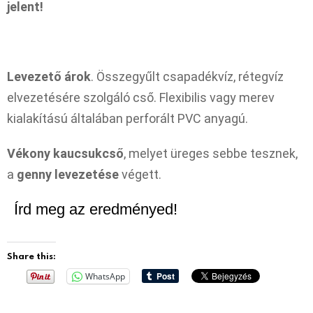
jelent!
Levezető árok
. Összegyűlt csapadékvíz, rétegvíz
elvezetésére szolgáló cső. Flexibilis vagy merev
kialakítású általában perforált PVC anyagú.
Vékony kaucsukcső
, melyet üreges sebbe tesznek,
a
genny levezetése
végett.
Írd meg az eredményed!
Share this:
WhatsApp