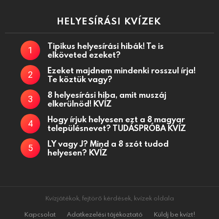
HELYESÍRÁSI KVÍZEK
Tipikus helyesírási hibák! Te is
elköveted ezeket?
Ezeket majdnem mindenki rosszul írja!
Te köztük vagy?
8 helyesírási hiba, amit muszáj
elkerülnöd! KVÍZ
Hogy írjuk helyesen ezt a 8 magyar
településnevet? TUDÁSPRÓBA KVÍZ
LY vagy J? Mind a 8 szót tudod
helyesen? KVÍZ
Kvízjátékok, fejtörő kérdések, kvízek oldala
Kapcsolat
Adatkezelési tájékoztató
Küldj be kvízt!