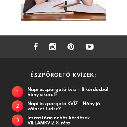
facebook
instagram
pinterest
youtube
ÉSZPÖRGETŐ KVÍZEK:
Napi észpörgető kvíz – 8 kérdésből
hány sikerül?
Napi észpörgető KVÍZ – Hány jó
választ tudsz?
Izzasztóan nehéz kérdések
VILLÁMKVÍZ 8. rész