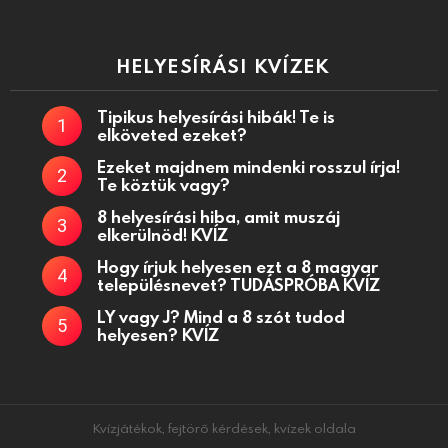
HELYESÍRÁSI KVÍZEK
Tipikus helyesírási hibák! Te is
elköveted ezeket?
Ezeket majdnem mindenki rosszul írja!
Te köztük vagy?
8 helyesírási hiba, amit muszáj
elkerülnöd! KVÍZ
Hogy írjuk helyesen ezt a 8 magyar
településnevet? TUDÁSPRÓBA KVÍZ
LY vagy J? Mind a 8 szót tudod
helyesen? KVÍZ
Kvízjátékok, fejtörő kérdések, kvízek oldala