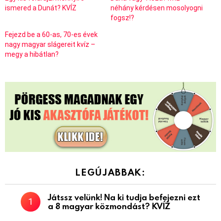
ismered a Dunát? KVÍZ
néhány kérdésen mosolyogni
fogsz!?
Fejezd be a 60-as, 70-es évek
nagy magyar slágereit kvíz –
megy a hibátlan?
LEGÚJABBAK:
Játssz velünk! Na ki tudja befejezni ezt
a 8 magyar közmondást? KVÍZ