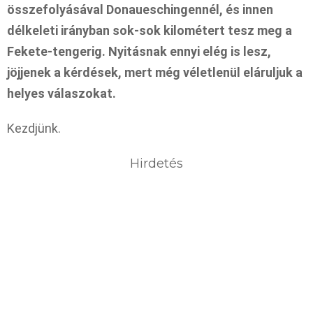
összefolyásával Donaueschingennél, és innen
délkeleti irányban sok-sok kilométert tesz meg a
Fekete-tengerig. Nyitásnak ennyi elég is lesz,
jöjjenek a kérdések, mert még véletlenül eláruljuk a
helyes válaszokat.
Kezdjünk.
Hirdetés