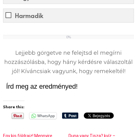
Harmadik
0%
0
%
Lejjebb görgetve ne felejtsd el megírni
hozzászólásba, hogy hány kérdésre válaszoltál
jól! Kíváncsiak vagyunk, hogy remekeltél!
Írd meg az eredményed!
Share this:
WhatsApp
Egy kis földrajz! Mennyire
Duna vagy Tisza? kvíz –