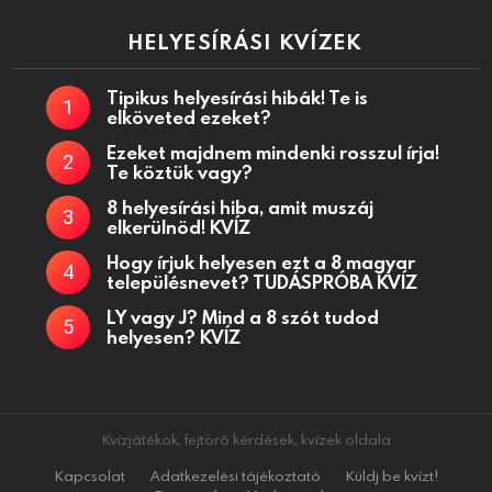
HELYESÍRÁSI KVÍZEK
Tipikus helyesírási hibák! Te is
elköveted ezeket?
Ezeket majdnem mindenki rosszul írja!
Te köztük vagy?
8 helyesírási hiba, amit muszáj
elkerülnöd! KVÍZ
Hogy írjuk helyesen ezt a 8 magyar
településnevet? TUDÁSPRÓBA KVÍZ
LY vagy J? Mind a 8 szót tudod
helyesen? KVÍZ
Kvízjátékok, fejtörő kérdések, kvízek oldala
Kapcsolat
Adatkezelési tájékoztató
Küldj be kvízt!