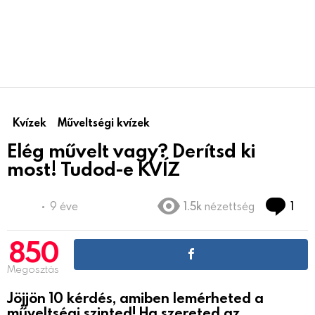
Kvízek
Műveltségi kvízek
Elég művelt vagy? Derítsd ki
most! Tudod-e KVÍZ
Co
9 éve
1.5k
nézettség
1
850
Megosztás
Jöjjön 10 kérdés, amiben lemérheted a
műveltségi szinted! Ha szereted az