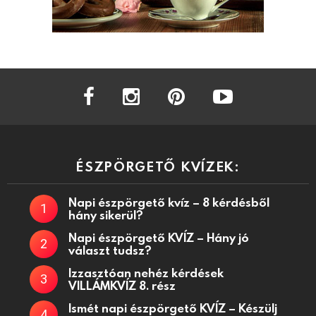
facebook
instagram
pinterest
youtube
ÉSZPÖRGETŐ KVÍZEK:
Napi észpörgető kvíz – 8 kérdésből
hány sikerül?
Napi észpörgető KVÍZ – Hány jó
választ tudsz?
Izzasztóan nehéz kérdések
VILLÁMKVÍZ 8. rész
Ismét napi észpörgető KVÍZ – Készülj